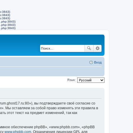
p:3843)
p:3843)
p:3843)
s.php:3843)
s.php:3843)
s.php:3843)
Вход
Язык:
um.ghost17.ru:80»), вы подтверждаете своё согласие со
и». Мы оставляем за собой право изменять эти правила в
ть этот текст на предмет изменений, так как
ммное обеспечение phpBB», «www.phpbb.com», «phpBB
есу
www.phpbb.com
. Ограничения лицензии GPL для