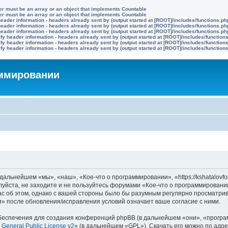
ter must be an array or an object that implements Countable
ter must be an array or an object that implements Countable
eader information - headers already sent by (output started at [ROOT]/includes/functions.ph
eader information - headers already sent by (output started at [ROOT]/includes/functions.ph
eader information - headers already sent by (output started at [ROOT]/includes/functions.ph
y header information - headers already sent by (output started at [ROOT]/includes/function
y header information - headers already sent by (output started at [ROOT]/includes/function
y header information - headers already sent by (output started at [ROOT]/includes/function
аммировании
льнейшем «мы», «наш», «Кое-что о программировании», «https://kshatalovfor
луйста, не заходите и не пользуйтесь форумами «Кое-что о программировани
с об этом, однако с вашей стороны было бы разумным регулярно просматрива
» после обновления/исправления условий означает ваше согласие с ними.
еспечения для создания конференций phpBB (в дальнейшем «они», «програ
General Public License v2
» (в дальнейшем «GPL»). Скачать его можно по адр