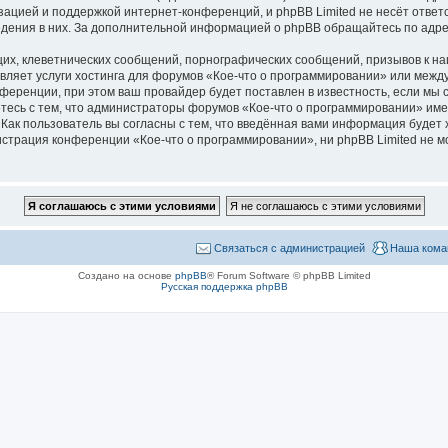
зацией и поддержкой интернет-конференций, и phpBB Limited не несёт ответ
ведения в них. За дополнительной информацией о phpBB обращайтесь по адр
их, клеветнических сообщений, порнографических сообщений, призывов к на
авляет услуги хостинга для форумов «Кое-что о программировании» или меж
ференции, при этом ваш провайдер будет поставлен в известность, если мы 
тесь с тем, что администраторы форумов «Кое-что о программировании» име
Как пользователь вы согласны с тем, что введённая вами информация будет 
страция конференции «Кое-что о программировании», ни phpBB Limited не мо
Связаться с администрацией
Наша кома
Создано на основе
phpBB
® Forum Software © phpBB Limited
Русская поддержка phpBB