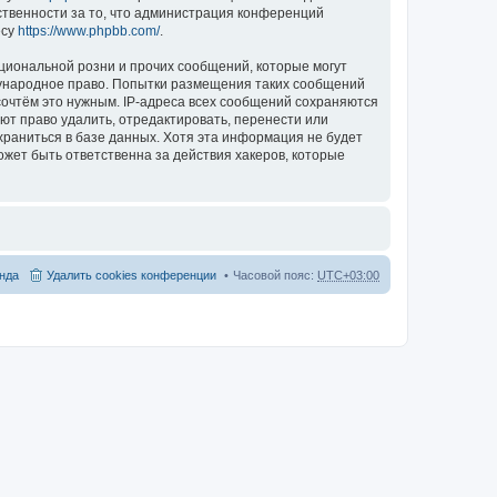
ственности за то, что администрация конференций
есу
https://www.phpbb.com/
.
циональной розни и прочих сообщений, которые могут
дународное право. Попытки размещения таких сообщений
сочтём это нужным. IP-адреса всех сообщений сохраняются
ют право удалить, отредактировать, перенести или
храниться в базе данных. Хотя эта информация не будет
жет быть ответственна за действия хакеров, которые
нда
Удалить cookies конференции
Часовой пояс:
UTC+03:00