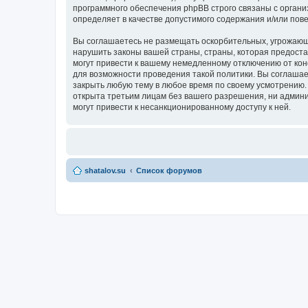
программного обеспечения phpBB строго связаны с органи
определяет в качестве допустимого содержания и/или по
Вы соглашаетесь не размещать оскорбительных, угрожающ
нарушить законы вашей страны, страны, которая предост
могут привести к вашему немедленному отключению от кон
для возможности проведения такой политики. Вы соглашае
закрыть любую тему в любое время по своему усмотрению. 
открыта третьим лицам без вашего разрешения, ни админи
могут привести к несанкционированному доступу к ней.
shatalov.su
Список форумов