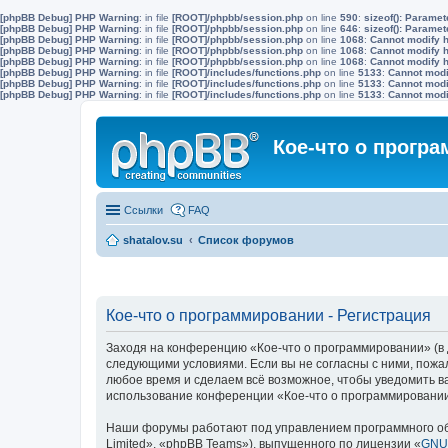
[phpBB Debug] PHP Warning
: in file
[ROOT]/phpbb/session.php
on line
590
:
sizeof(): Parame
[phpBB Debug] PHP Warning
: in file
[ROOT]/phpbb/session.php
on line
646
:
sizeof(): Parame
[phpBB Debug] PHP Warning
: in file
[ROOT]/phpbb/session.php
on line
1068
:
Cannot modify h
[phpBB Debug] PHP Warning
: in file
[ROOT]/phpbb/session.php
on line
1068
:
Cannot modify h
[phpBB Debug] PHP Warning
: in file
[ROOT]/phpbb/session.php
on line
1068
:
Cannot modify h
[phpBB Debug] PHP Warning
: in file
[ROOT]/includes/functions.php
on line
5133
:
Cannot modif
[phpBB Debug] PHP Warning
: in file
[ROOT]/includes/functions.php
on line
5133
:
Cannot modif
[phpBB Debug] PHP Warning
: in file
[ROOT]/includes/functions.php
on line
5133
:
Cannot modif
Кое-что о прогр
Ссылки
FAQ
shatalov.su
Список форумов
Кое-что о программировании - Регистрация
Заходя на конференцию «Кое-что о программировании» (в да
следующими условиями. Если вы не согласны с ними, пожа
любое время и сделаем всё возможное, чтобы уведомить ва
использование конференции «Кое-что о программировании
Наши форумы работают под управлением программного об
Limited», «phpBB Teams»), выпущенного по лицензии «
GNU 