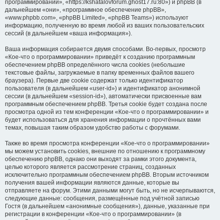
программировании», «https://kshatalovforum.ghost17.ru:80») и phpBB (в
дальнейшем «они», «программное обеспечение phpBB»,
«www.phpbb.com», «phpBB Limited», «phpBB Teams») используют
информацию, полученную во время любой из ваших пользовательских
сессий (в дальнейшем «ваша информация»).
Ваша информация собирается двумя способами. Во-первых, просмотр
«Кое-что о программировании» приведёт к созданию программным
обеспечением phpBB определённого числа cookies (небольшие
текстовые файлы, загружаемые в папку временных файлов вашего
браузера). Первые две cookie содержат только идентификатор
пользователя (в дальнейшем «user-id») и идентификатор анонимной
сессии (в дальнейшем «session-id»), автоматически присвоенные вам
программным обеспечением phpBB. Третья cookie будет создана после
просмотра одной из тем конференции «Кое-что о программировании» и
будет использоваться для хранения информации о прочтённых вами
темах, повышая таким образом удобство работы с форумами.
Также во время просмотра конференции «Кое-что о программировании»
мы можем установить cookies, внешние по отношению к программному
обеспечению phpBB, однако они выходят за рамки этого документа,
целью которого является рассмотрение страниц, созданных
исключительно программным обеспечением phpBB. Вторым источником
получения вашей информации являются данные, которые вы
отправляете на форум. Этими данными могут быть, но не исчерпываются,
следующие данные: сообщения, размещённые под учётной записью
Гостя (в дальнейшем «анонимные сообщения»), данные, указанные при
регистрации в конференции «Кое-что о программировании» (в