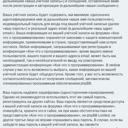
дальнейшем «ваша учётная запись») и сообщения, оставленные вами
после регистрации и авторизации (в дальнейшем «ваши сообщения»).
Ваша учётная запись будет содержать, как минимум, однозначно
идентифицируемое имя (в дальнейшем «ваше имя пользователя»),
индивидуальный пароль для входа под вашей учётной записью (далее
«ваш пароль») и реальный адрес email (в дальнейшем «ваш адрес
email»). Ваша информация из вашей учётной записи на форумах «Кое-
что о программировании» охраняется законами о защите компьютерной
информации, применяемыми в стране, предоставляющей нам услуги
хостинга. Любая информация, запрашиваемая при регистрации в
конференции «Кое-что о программировании», кроме вашего имени
пользователя, вашего пароля и вашего адреса email, может быть как
необходимой, так и необязательной ко вводу, на усмотрение
администрации конференции «Кое-что о программировании». В любом
случае у вас есть возможность выбрать, какая информация из вашей
учётной записи будет общедоступна. Кроме того, у вас есть возможность
согласиться/отказаться от получения сообщений, автоматически
сгенерированных программным обеспечением phpBB.
Ваш пароль надёжно зашифрован (односторонним хэшированием).
Однако не рекомендуется использовать этот же самый пароль,
регистрируясь на других сайтах. Ваш пароль является средством доступа
к вашей учётной записи на форумах «Кое-что о программировании»,
пожалуйста, храните его в тайне, ни при каких обстоятельствах ни
представители «Кое-что о программировании», ни phpBB Limited, ни
другое третье лицо не вправе спрашивать ваш пароль. В случае, если вы
забудете ваш пароль к вашей учётной записи, вы сможете