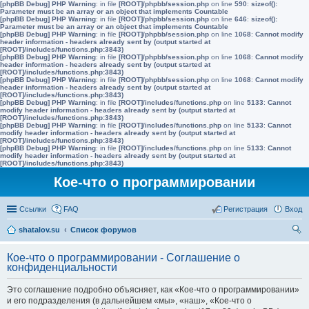
[phpBB Debug] PHP Warning
: in file
[ROOT]/phpbb/session.php
on line
590
:
sizeof():
Parameter must be an array or an object that implements Countable
[phpBB Debug] PHP Warning
: in file
[ROOT]/phpbb/session.php
on line
646
:
sizeof():
Parameter must be an array or an object that implements Countable
[phpBB Debug] PHP Warning
: in file
[ROOT]/phpbb/session.php
on line
1068
:
Cannot modify
header information - headers already sent by (output started at
[ROOT]/includes/functions.php:3843)
[phpBB Debug] PHP Warning
: in file
[ROOT]/phpbb/session.php
on line
1068
:
Cannot modify
header information - headers already sent by (output started at
[ROOT]/includes/functions.php:3843)
[phpBB Debug] PHP Warning
: in file
[ROOT]/phpbb/session.php
on line
1068
:
Cannot modify
header information - headers already sent by (output started at
[ROOT]/includes/functions.php:3843)
[phpBB Debug] PHP Warning
: in file
[ROOT]/includes/functions.php
on line
5133
:
Cannot
modify header information - headers already sent by (output started at
[ROOT]/includes/functions.php:3843)
[phpBB Debug] PHP Warning
: in file
[ROOT]/includes/functions.php
on line
5133
:
Cannot
modify header information - headers already sent by (output started at
[ROOT]/includes/functions.php:3843)
[phpBB Debug] PHP Warning
: in file
[ROOT]/includes/functions.php
on line
5133
:
Cannot
modify header information - headers already sent by (output started at
[ROOT]/includes/functions.php:3843)
Кое-что о программировании
Ссылки
FAQ
Регистрация
Вход
shatalov.su
Список форумов
ои
Кое-что о программировании - Соглашение о
ск
конфиденциальности
Это соглашение подробно объясняет, как «Кое-что о программировании»
и его подразделения (в дальнейшем «мы», «наш», «Кое-что о