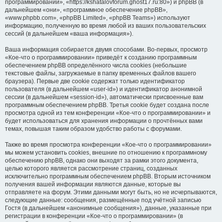
программировании», «https://kshatalovforum.ghost17.ru:80») и phpBB (в
дальнейшем «они», «программное обеспечение phpBB»,
«www.phpbb.com», «phpBB Limited», «phpBB Teams») используют
информацию, полученную во время любой из ваших пользовательских
сессий (в дальнейшем «ваша информация»).
Ваша информация собирается двумя способами. Во-первых, просмотр
«Кое-что о программировании» приведёт к созданию программным
обеспечением phpBB определённого числа cookies (небольшие
текстовые файлы, загружаемые в папку временных файлов вашего
браузера). Первые две cookie содержат только идентификатор
пользователя (в дальнейшем «user-id») и идентификатор анонимной
сессии (в дальнейшем «session-id»), автоматически присвоенные вам
программным обеспечением phpBB. Третья cookie будет создана после
просмотра одной из тем конференции «Кое-что о программировании» и
будет использоваться для хранения информации о прочтённых вами
темах, повышая таким образом удобство работы с форумами.
Также во время просмотра конференции «Кое-что о программировании»
мы можем установить cookies, внешние по отношению к программному
обеспечению phpBB, однако они выходят за рамки этого документа,
целью которого является рассмотрение страниц, созданных
исключительно программным обеспечением phpBB. Вторым источником
получения вашей информации являются данные, которые вы
отправляете на форум. Этими данными могут быть, но не исчерпываются,
следующие данные: сообщения, размещённые под учётной записью
Гостя (в дальнейшем «анонимные сообщения»), данные, указанные при
регистрации в конференции «Кое-что о программировании» (в