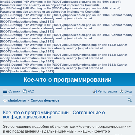
[phpBB Debug] PHP Warning
: in file
[ROOT]/phpbb/session.php
on line
590
:
sizeof():
Parameter must be an array or an object that implements Countable
[phpBB Debug] PHP Warning
: in file
[ROOT]/phpbb/session.php
on line
646
:
sizeof():
Parameter must be an array or an object that implements Countable
[phpBB Debug] PHP Warning
: in file
[ROOT]/phpbb/session.php
on line
1068
:
Cannot modify
header information - headers already sent by (output started at
[ROOT]/includes/functions.php:3843)
[phpBB Debug] PHP Warning
: in file
[ROOT]/phpbb/session.php
on line
1068
:
Cannot modify
header information - headers already sent by (output started at
[ROOT]/includes/functions.php:3843)
[phpBB Debug] PHP Warning
: in file
[ROOT]/phpbb/session.php
on line
1068
:
Cannot modify
header information - headers already sent by (output started at
[ROOT]/includes/functions.php:3843)
[phpBB Debug] PHP Warning
: in file
[ROOT]/includes/functions.php
on line
5133
:
Cannot
modify header information - headers already sent by (output started at
[ROOT]/includes/functions.php:3843)
[phpBB Debug] PHP Warning
: in file
[ROOT]/includes/functions.php
on line
5133
:
Cannot
modify header information - headers already sent by (output started at
[ROOT]/includes/functions.php:3843)
[phpBB Debug] PHP Warning
: in file
[ROOT]/includes/functions.php
on line
5133
:
Cannot
modify header information - headers already sent by (output started at
[ROOT]/includes/functions.php:3843)
Кое-что о программировании
Ссылки
FAQ
Регистрация
Вход
shatalov.su
Список форумов
ои
Кое-что о программировании - Соглашение о
ск
конфиденциальности
Это соглашение подробно объясняет, как «Кое-что о программировании»
и его подразделения (в дальнейшем «мы», «наш», «Кое-что о