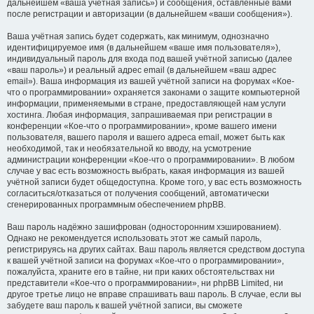
дальнейшем «ваша учётная запись») и сообщения, оставленные вами
после регистрации и авторизации (в дальнейшем «ваши сообщения»).
Ваша учётная запись будет содержать, как минимум, однозначно
идентифицируемое имя (в дальнейшем «ваше имя пользователя»),
индивидуальный пароль для входа под вашей учётной записью (далее
«ваш пароль») и реальный адрес email (в дальнейшем «ваш адрес
email»). Ваша информация из вашей учётной записи на форумах «Кое-
что о программировании» охраняется законами о защите компьютерной
информации, применяемыми в стране, предоставляющей нам услуги
хостинга. Любая информация, запрашиваемая при регистрации в
конференции «Кое-что о программировании», кроме вашего имени
пользователя, вашего пароля и вашего адреса email, может быть как
необходимой, так и необязательной ко вводу, на усмотрение
администрации конференции «Кое-что о программировании». В любом
случае у вас есть возможность выбрать, какая информация из вашей
учётной записи будет общедоступна. Кроме того, у вас есть возможность
согласиться/отказаться от получения сообщений, автоматически
сгенерированных программным обеспечением phpBB.
Ваш пароль надёжно зашифрован (односторонним хэшированием).
Однако не рекомендуется использовать этот же самый пароль,
регистрируясь на других сайтах. Ваш пароль является средством доступа
к вашей учётной записи на форумах «Кое-что о программировании»,
пожалуйста, храните его в тайне, ни при каких обстоятельствах ни
представители «Кое-что о программировании», ни phpBB Limited, ни
другое третье лицо не вправе спрашивать ваш пароль. В случае, если вы
забудете ваш пароль к вашей учётной записи, вы сможете