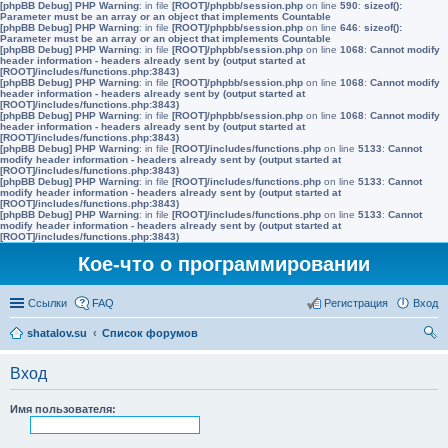
[phpBB Debug] PHP Warning
: in file
[ROOT]/phpbb/session.php
on line
590
:
sizeof():
Parameter must be an array or an object that implements Countable
[phpBB Debug] PHP Warning
: in file
[ROOT]/phpbb/session.php
on line
646
:
sizeof():
Parameter must be an array or an object that implements Countable
[phpBB Debug] PHP Warning
: in file
[ROOT]/phpbb/session.php
on line
1068
:
Cannot modify
header information - headers already sent by (output started at
[ROOT]/includes/functions.php:3843)
[phpBB Debug] PHP Warning
: in file
[ROOT]/phpbb/session.php
on line
1068
:
Cannot modify
header information - headers already sent by (output started at
[ROOT]/includes/functions.php:3843)
[phpBB Debug] PHP Warning
: in file
[ROOT]/phpbb/session.php
on line
1068
:
Cannot modify
header information - headers already sent by (output started at
[ROOT]/includes/functions.php:3843)
[phpBB Debug] PHP Warning
: in file
[ROOT]/includes/functions.php
on line
5133
:
Cannot
modify header information - headers already sent by (output started at
[ROOT]/includes/functions.php:3843)
[phpBB Debug] PHP Warning
: in file
[ROOT]/includes/functions.php
on line
5133
:
Cannot
modify header information - headers already sent by (output started at
[ROOT]/includes/functions.php:3843)
[phpBB Debug] PHP Warning
: in file
[ROOT]/includes/functions.php
on line
5133
:
Cannot
modify header information - headers already sent by (output started at
[ROOT]/includes/functions.php:3843)
Кое-что о программировании
Ссылки
FAQ
Регистрация
Вход
shatalov.su
Список форумов
ои
Вход
ск
Имя пользователя: