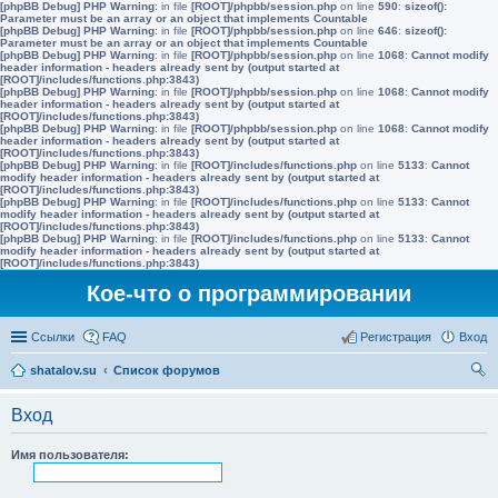
[phpBB Debug] PHP Warning
: in file
[ROOT]/phpbb/session.php
on line
590
:
sizeof():
Parameter must be an array or an object that implements Countable
[phpBB Debug] PHP Warning
: in file
[ROOT]/phpbb/session.php
on line
646
:
sizeof():
Parameter must be an array or an object that implements Countable
[phpBB Debug] PHP Warning
: in file
[ROOT]/phpbb/session.php
on line
1068
:
Cannot modify
header information - headers already sent by (output started at
[ROOT]/includes/functions.php:3843)
[phpBB Debug] PHP Warning
: in file
[ROOT]/phpbb/session.php
on line
1068
:
Cannot modify
header information - headers already sent by (output started at
[ROOT]/includes/functions.php:3843)
[phpBB Debug] PHP Warning
: in file
[ROOT]/phpbb/session.php
on line
1068
:
Cannot modify
header information - headers already sent by (output started at
[ROOT]/includes/functions.php:3843)
[phpBB Debug] PHP Warning
: in file
[ROOT]/includes/functions.php
on line
5133
:
Cannot
modify header information - headers already sent by (output started at
[ROOT]/includes/functions.php:3843)
[phpBB Debug] PHP Warning
: in file
[ROOT]/includes/functions.php
on line
5133
:
Cannot
modify header information - headers already sent by (output started at
[ROOT]/includes/functions.php:3843)
[phpBB Debug] PHP Warning
: in file
[ROOT]/includes/functions.php
on line
5133
:
Cannot
modify header information - headers already sent by (output started at
[ROOT]/includes/functions.php:3843)
Кое-что о программировании
Ссылки
FAQ
Регистрация
Вход
shatalov.su
Список форумов
ои
Вход
ск
Имя пользователя: