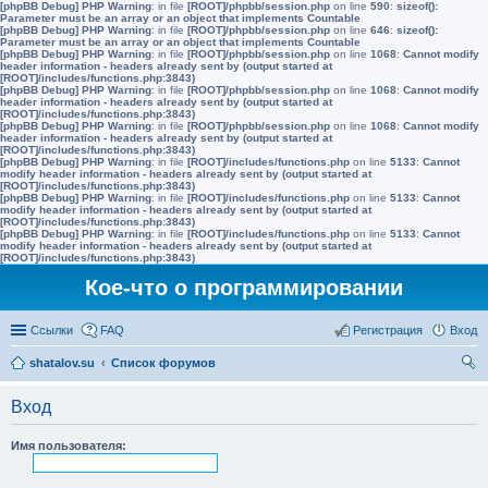
[phpBB Debug] PHP Warning
: in file
[ROOT]/phpbb/session.php
on line
590
:
sizeof():
Parameter must be an array or an object that implements Countable
[phpBB Debug] PHP Warning
: in file
[ROOT]/phpbb/session.php
on line
646
:
sizeof():
Parameter must be an array or an object that implements Countable
[phpBB Debug] PHP Warning
: in file
[ROOT]/phpbb/session.php
on line
1068
:
Cannot modify
header information - headers already sent by (output started at
[ROOT]/includes/functions.php:3843)
[phpBB Debug] PHP Warning
: in file
[ROOT]/phpbb/session.php
on line
1068
:
Cannot modify
header information - headers already sent by (output started at
[ROOT]/includes/functions.php:3843)
[phpBB Debug] PHP Warning
: in file
[ROOT]/phpbb/session.php
on line
1068
:
Cannot modify
header information - headers already sent by (output started at
[ROOT]/includes/functions.php:3843)
[phpBB Debug] PHP Warning
: in file
[ROOT]/includes/functions.php
on line
5133
:
Cannot
modify header information - headers already sent by (output started at
[ROOT]/includes/functions.php:3843)
[phpBB Debug] PHP Warning
: in file
[ROOT]/includes/functions.php
on line
5133
:
Cannot
modify header information - headers already sent by (output started at
[ROOT]/includes/functions.php:3843)
[phpBB Debug] PHP Warning
: in file
[ROOT]/includes/functions.php
on line
5133
:
Cannot
modify header information - headers already sent by (output started at
[ROOT]/includes/functions.php:3843)
Кое-что о программировании
Ссылки
FAQ
Регистрация
Вход
shatalov.su
Список форумов
ои
Вход
ск
Имя пользователя: