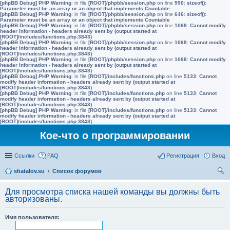
[phpBB Debug] PHP Warning
: in file
[ROOT]/phpbb/session.php
on line
590
:
sizeof():
Parameter must be an array or an object that implements Countable
[phpBB Debug] PHP Warning
: in file
[ROOT]/phpbb/session.php
on line
646
:
sizeof():
Parameter must be an array or an object that implements Countable
[phpBB Debug] PHP Warning
: in file
[ROOT]/phpbb/session.php
on line
1068
:
Cannot modify
header information - headers already sent by (output started at
[ROOT]/includes/functions.php:3843)
[phpBB Debug] PHP Warning
: in file
[ROOT]/phpbb/session.php
on line
1068
:
Cannot modify
header information - headers already sent by (output started at
[ROOT]/includes/functions.php:3843)
[phpBB Debug] PHP Warning
: in file
[ROOT]/phpbb/session.php
on line
1068
:
Cannot modify
header information - headers already sent by (output started at
[ROOT]/includes/functions.php:3843)
[phpBB Debug] PHP Warning
: in file
[ROOT]/includes/functions.php
on line
5133
:
Cannot
modify header information - headers already sent by (output started at
[ROOT]/includes/functions.php:3843)
[phpBB Debug] PHP Warning
: in file
[ROOT]/includes/functions.php
on line
5133
:
Cannot
modify header information - headers already sent by (output started at
[ROOT]/includes/functions.php:3843)
[phpBB Debug] PHP Warning
: in file
[ROOT]/includes/functions.php
on line
5133
:
Cannot
modify header information - headers already sent by (output started at
[ROOT]/includes/functions.php:3843)
Кое-что о программировании
Ссылки
FAQ
Регистрация
Вход
shatalov.su
Список форумов
ои
Для просмотра списка нашей команды вы должны быть
ск
авторизованы.
Имя пользователя: