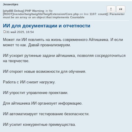
Jesseobjes
Пожаловать
Цитата
[phpBB Debug] PHP Warning
: in file
[ROOT]/vendor/twig/twig/lib/Twig/Extension/Core.php
on line
1107
:
count(): Parameter
must be an array or an object that implements Countable
ИИ для документации и отчетности
31 май 2025, 16:54
С
о
Может ли ИИ повлиять на жизнь современного Айтишника. И если
о
может то как. Давай проанализируем.
б
щ
е
ИИ ускорит рутинные задачи айтишника, позволяя сосредоточиться
н
и
на творчестве.
е
ИИ откроет новые возможности для обучения.
Работа с ИИ снизит нагрузку.
ИИ упростит управление проектами.
Для айтишника ИИ организует информацию.
ИИ автоматизирует тестирование безопасности.
ИИ усилит конкурентные преимущества.