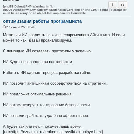
Пожаловать
Цитата
[phpBB Debug] PHP Warning
: in file
[ROOT]/vendor/twig/twig/lib/Twig/Extension/Core.php
on line
1107
:
count(): Parameter
must be an array or an object that implements Countable
оптимизация работы программиста
27 июн 2025, 00:44
С
о
Может ли ИИ повлиять на жизнь современного Айтишника. И если
о
может то как. Давай проанализируем.
б
щ
е
С помощью ИИ создавать прототипы мгновенно.
н
и
е
ИИ будет персональным наставником.
Работа с ИИ сделает процесс разработки гибче.
ИИ позволит айтишникам сосредоточиться на стратегии.
ИИ предложит оптимальные решения.
ИИ автоматизирует тестирование безопасности.
ИИ позволит работать удалённо эффективнее.
А будет так или нет. - покажет лишь время.
[url=https://ezdaskut.ru/kraken-sajt-ssylki-aktualnye.html]