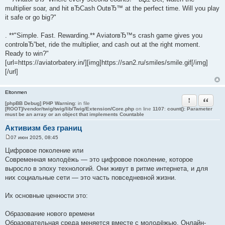
е
multiplier soar, and hit вЂCash OutвЂ™ at the perfect time. Will you play
it safe or go big?"
. **"Simple. Fast. Rewarding.** AviatorвЂ™s crash game gives you
controlвЂ”bet, ride the multiplier, and cash out at the right moment.
Ready to win?"
[url=https://aviatorbatery.in/][img]https://san2.ru/smiles/smile.gif[/img]
[/url]
Eltonmen
Пожаловать
Цитата
[phpBB Debug] PHP Warning
: in file
[ROOT]/vendor/twig/twig/lib/Twig/Extension/Core.php
on line
1107
:
count(): Parameter
must be an array or an object that implements Countable
Активизм без границ
07 июн 2025, 08:45
С
о
Цифровое поколение или
о
Современная молодёжь — это цифровое поколение, которое
б
щ
выросло в эпоху технологий. Они живут в ритме интернета, и для
е
них социальные сети — это часть повседневной жизни.
н
и
е
Их основные ценности это:
Образование нового времени
Образовательная среда меняется вместе с молодёжью. Онлайн-