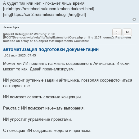
А будет так или нет. - покажет лишь время.
[url=https://restohod.ru/kupon-kraken-darknet.html]
[img]https://san2.ru/smiles/smile.gif[/img][/url]
Jesseobjes
Пожаловать
Цитата
[phpBB Debug] PHP Warning
: in file
[ROOT]/vendor/twig/twig/lib/Twig/Extension/Core.php
on line
1107
:
count(): Parameter
must be an array or an object that implements Countable
автоматизация подготовки документации
01 июн 2025, 07:45
С
о
Может ли ИИ повлиять на жизнь современного Айтишника. И если
о
может то как. Давай проанализируем.
б
щ
е
ИИ ускорит рутинные задачи айтишника, позволяя сосредоточиться
н
и
на творчестве.
е
ИИ поможет освоить сложные концепции.
Работа с ИИ поможет избежать выгорания.
ИИ упростит управление проектами.
С помощью ИИ создавать модели и прогнозы.