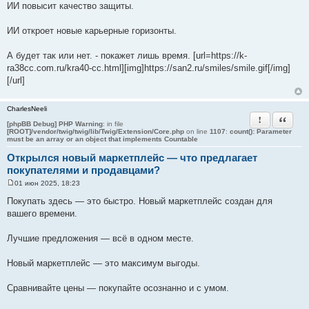
ИИ повысит качество защиты.
ИИ откроет новые карьерные горизонты.
А будет так или нет. - покажет лишь время. [url=https://k-
ra38cc.com.ru/kra40-cc.html][img]https://san2.ru/smiles/smile.gif[/img]
[/url]
CharlesNeeli
Пожаловать
Цитата
[phpBB Debug] PHP Warning
: in file
[ROOT]/vendor/twig/twig/lib/Twig/Extension/Core.php
on line
1107
:
count(): Parameter
must be an array or an object that implements Countable
Открылся новый маркетплейс — что предлагает
покупателями и продавцами?
01 июн 2025, 18:23
С
о
Покупать здесь — это быстро. Новый маркетплейс создан для
о
вашего времени.
б
щ
е
Лучшие предложения — всё в одном месте.
н
и
е
Новый маркетплейс — это максимум выгоды.
Сравнивайте цены — покупайте осознанно и с умом.