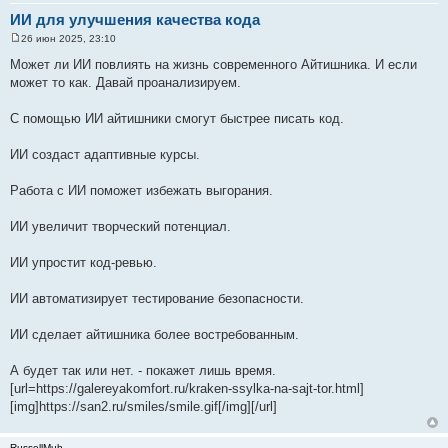
ИИ для улучшения качества кода
26 июн 2025, 23:10
С
о
Может ли ИИ повлиять на жизнь современного Айтишника. И если
о
может то как. Давай проанализируем.
б
щ
е
С помощью ИИ айтишники смогут быстрее писать код.
н
и
е
ИИ создаст адаптивные курсы.
Работа с ИИ поможет избежать выгорания.
ИИ увеличит творческий потенциал.
ИИ упростит код-ревью.
ИИ автоматизирует тестирование безопасности.
ИИ сделает айтишника более востребованным.
А будет так или нет. - покажет лишь время.
[url=https://galereyakomfort.ru/kraken-ssylka-na-sajt-tor.html]
[img]https://san2.ru/smiles/smile.gif[/img][/url]
RussellMub