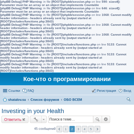
[phpBB Debug] PHP Warning
: in file
[ROOT]/phpbb/session.php
on line
590
:
sizeof():
Parameter must be an array or an object that implements Countable
[phpBB Debug] PHP Warning
: in file
[ROOT]/phpbb/session.php
on line
646
:
sizeof():
Parameter must be an array or an object that implements Countable
[phpBB Debug] PHP Warning
: in file
[ROOT]/phpbb/session.php
on line
1068
:
Cannot modify
header information - headers already sent by (output started at
[ROOT]/includes/functions.php:3843)
[phpBB Debug] PHP Warning
: in file
[ROOT]/phpbb/session.php
on line
1068
:
Cannot modify
header information - headers already sent by (output started at
[ROOT]/includes/functions.php:3843)
[phpBB Debug] PHP Warning
: in file
[ROOT]/phpbb/session.php
on line
1068
:
Cannot modify
header information - headers already sent by (output started at
[ROOT]/includes/functions.php:3843)
[phpBB Debug] PHP Warning
: in file
[ROOT]/includes/functions.php
on line
5133
:
Cannot
modify header information - headers already sent by (output started at
[ROOT]/includes/functions.php:3843)
[phpBB Debug] PHP Warning
: in file
[ROOT]/includes/functions.php
on line
5133
:
Cannot
modify header information - headers already sent by (output started at
[ROOT]/includes/functions.php:3843)
[phpBB Debug] PHP Warning
: in file
[ROOT]/includes/functions.php
on line
5133
:
Cannot
modify header information - headers already sent by (output started at
[ROOT]/includes/functions.php:3843)
Кое-что о программировании
Ссылки
FAQ
Регистрация
Вход
shatalov.su
Список форумов
ОБО ВСЕМ
ои
Investing in your Health
ск
Ответить
45 сообщений
1
2
3
4
5