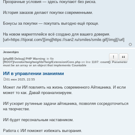
Прозрачные условия — здесь покупают без риска.
История заказов делают покупки современными.
Бонусы за покупки — покупать выгодно ещё проще.
На новом маркетплейсе всё создано для вашего доверия.
[url=https://tijorat.com/][img]https://san2.ru/smiles/smile.gif[/img][/url]
Jesseobjes
Пожаловать
Цитата
[phpBB Debug] PHP Warning
: in file
[ROOT]/vendor/twig/twig/lib/Twig/Extension/Core.php
on line
1107
:
count(): Parameter
must be an array or an object that implements Countable
ИИ в управлении знаниями
01 июн 2025, 22:55
С
о
Может ли ИИ повлиять на жизнь современного Айтишника. И если
о
может то как. Давай проанализируем.
б
щ
е
ИИ ускорит рутинные задачи айтишника, позволяя сосредоточиться
н
и
на творчестве.
е
ИИ будет персональным наставником.
Работа с ИИ поможет избежать выгорания.