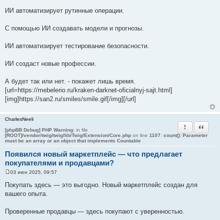
ИИ автоматизирует рутинные операции.
С помощью ИИ создавать модели и прогнозы.
ИИ автоматизирует тестирование безопасности.
ИИ создаст новые профессии.
А будет так или нет. - покажет лишь время.
[url=https://mebelerio.ru/kraken-darknet-oficialnyj-sajt.html]
[img]https://san2.ru/smiles/smile.gif[/img][/url]
CharlesNeeli
Пожаловать
Цитата
[phpBB Debug] PHP Warning
: in file
[ROOT]/vendor/twig/twig/lib/Twig/Extension/Core.php
on line
1107
:
count(): Parameter
must be an array or an object that implements Countable
Появился новый маркетплейс — что предлагает
покупателями и продавцами?
03 июн 2025, 09:57
С
о
Покупать здесь — это выгодно. Новый маркетплейс создан для
о
вашего опыта.
б
щ
е
Проверенные продавцы — здесь покупают с уверенностью.
н
и