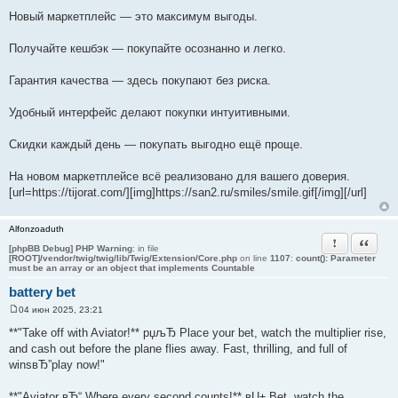
е
Новый маркетплейс — это максимум выгоды.
Получайте кешбэк — покупайте осознанно и легко.
Гарантия качества — здесь покупают без риска.
Удобный интерфейс делают покупки интуитивными.
Скидки каждый день — покупать выгодно ещё проще.
На новом маркетплейсе всё реализовано для вашего доверия.
[url=https://tijorat.com/][img]https://san2.ru/smiles/smile.gif[/img][/url]
Alfonzoaduth
Пожаловать
Цитата
[phpBB Debug] PHP Warning
: in file
[ROOT]/vendor/twig/twig/lib/Twig/Extension/Core.php
on line
1107
:
count(): Parameter
must be an array or an object that implements Countable
battery bet
04 июн 2025, 23:21
С
о
**"Take off with Aviator!** рџљЂ Place your bet, watch the multiplier rise,
о
and cash out before the plane flies away. Fast, thrilling, and full of
б
щ
winsвЂ”play now!"
е
н
и
**"Aviator вЂ“ Where every second counts!** вЏ± Bet, watch the