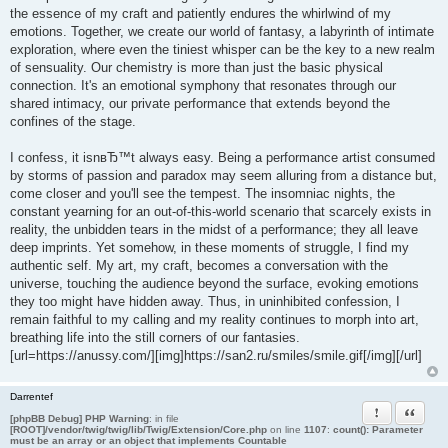
the essence of my craft and patiently endures the whirlwind of my
emotions. Together, we create our world of fantasy, a labyrinth of intimate
exploration, where even the tiniest whisper can be the key to a new realm
of sensuality. Our chemistry is more than just the basic physical
connection. It's an emotional symphony that resonates through our
shared intimacy, our private performance that extends beyond the
confines of the stage.
I confess, it isnвЂ™t always easy. Being a performance artist consumed
by storms of passion and paradox may seem alluring from a distance but,
come closer and you'll see the tempest. The insomniac nights, the
constant yearning for an out-of-this-world scenario that scarcely exists in
reality, the unbidden tears in the midst of a performance; they all leave
deep imprints. Yet somehow, in these moments of struggle, I find my
authentic self. My art, my craft, becomes a conversation with the
universe, touching the audience beyond the surface, evoking emotions
they too might have hidden away. Thus, in uninhibited confession, I
remain faithful to my calling and my reality continues to morph into art,
breathing life into the still corners of our fantasies.
[url=https://anussy.com/][img]https://san2.ru/smiles/smile.gif[/img][/url]
Darrentef
Пожаловать
Цитата
[phpBB Debug] PHP Warning
: in file
[ROOT]/vendor/twig/twig/lib/Twig/Extension/Core.php
on line
1107
:
count(): Parameter
must be an array or an object that implements Countable