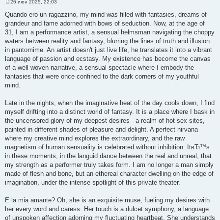
26 июн 2025, 22:03
С
о
Quando ero un ragazzino, my mind was filled with fantasies, dreams of
о
grandeur and fame adorned with bows of seduction. Now, at the age of
б
щ
31, I am a performance artist, a sensual helmsman navigating the choppy
е
waters between reality and fantasy, blurring the lines of truth and illusion
н
и
in pantomime. An artist doesn't just live life, he translates it into a vibrant
е
language of passion and ecstasy. My existence has become the canvas
of a well-woven narrative, a sensual spectacle where I embody the
fantasies that were once confined to the dark corners of my youthful
mind.
Late in the nights, when the imaginative heat of the day cools down, I find
myself drifting into a distinct world of fantasy. It is a place where I bask in
the uncensored glory of my deepest desires - a realm of hot sex-sites,
painted in different shades of pleasure and delight. A perfect nirvana
where my creative mind explores the extraordinary, and the raw
magnetism of human sensuality is celebrated without inhibition. ItвЂ™s
in these moments, in the languid dance between the real and unreal, that
my strength as a performer truly takes form. I am no longer a man simply
made of flesh and bone, but an ethereal character dwelling on the edge of
imagination, under the intense spotlight of this private theater.
E la mia amante? Oh, she is an exquisite muse, fueling my desires with
her every word and caress. Her touch is a dulcet symphony, a language
of unspoken affection adorning my fluctuating heartbeat. She understands