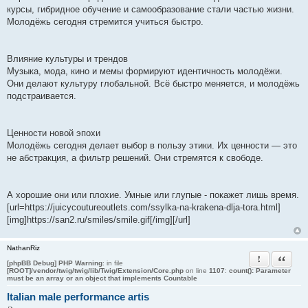
курсы, гибридное обучение и самообразование стали частью жизни.
Молодёжь сегодня стремится учиться быстро.
Влияние культуры и трендов
Музыка, мода, кино и мемы формируют идентичность молодёжи.
Они делают культуру глобальной. Всё быстро меняется, и молодёжь
подстраивается.
Ценности новой эпохи
Молодёжь сегодня делает выбор в пользу этики. Их ценности — это
не абстракция, а фильтр решений. Они стремятся к свободе.
А хорошие они или плохие. Умные или глупые - покажет лишь время.
[url=https://juicycoutureoutlets.com/ssylka-na-krakena-dlja-tora.html]
[img]https://san2.ru/smiles/smile.gif[/img][/url]
NathanRiz
Пожаловать
Цитата
[phpBB Debug] PHP Warning
: in file
[ROOT]/vendor/twig/twig/lib/Twig/Extension/Core.php
on line
1107
:
count(): Parameter
must be an array or an object that implements Countable
Italian male performance artis