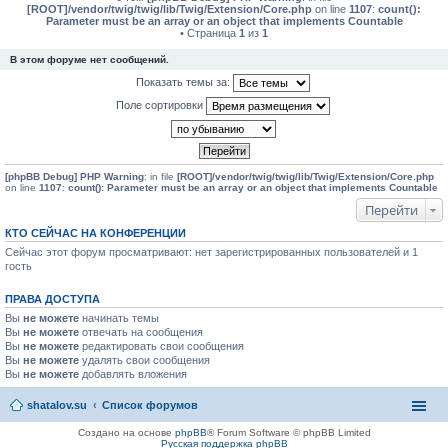
[ROOT]/vendor/twig/twig/lib/Twig/Extension/Core.php
on line
1107
:
count():
Parameter must be an array or an object that implements Countable
• Страница
1
из
1
В этом форуме нет сообщений.
Показать темы за:
Поле сортировки
[phpBB Debug] PHP Warning
: in file
[ROOT]/vendor/twig/twig/lib/Twig/Extension/Core.php
on line
1107
:
count(): Parameter must be an array or an object that implements Countable
Перейти
КТО СЕЙЧАС НА КОНФЕРЕНЦИИ
Сейчас этот форум просматривают: нет зарегистрированных пользователей и 1
гость
ПРАВА ДОСТУПА
Вы
не можете
начинать темы
Вы
не можете
отвечать на сообщения
Вы
не можете
редактировать свои сообщения
Вы
не можете
удалять свои сообщения
Вы
не можете
добавлять вложения
shatalov.su
Список форумов
Создано на основе
phpBB
® Forum Software © phpBB Limited
Русская поддержка phpBB