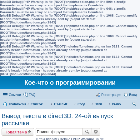
[phpBB Debug] PHP Warning
: in file
[ROOT]/phpbb/session.php
on line
590
:
sizeof():
Parameter must be an array or an object that implements Countable
[phpBB Debug] PHP Warning
: in file
[ROOT]/phpbb/session.php
on line
646
:
sizeof():
Parameter must be an array or an object that implements Countable
[phpBB Debug] PHP Warning
: in file
[ROOT]/phpbb/session.php
on line
1068
:
Cannot modify
header information - headers already sent by (output started at
[ROOT]/includes/functions.php:3843)
[phpBB Debug] PHP Warning
: in file
[ROOT]/phpbb/session.php
on line
1068
:
Cannot modify
header information - headers already sent by (output started at
[ROOT]/includes/functions.php:3843)
[phpBB Debug] PHP Warning
: in file
[ROOT]/phpbb/session.php
on line
1068
:
Cannot modify
header information - headers already sent by (output started at
[ROOT]/includes/functions.php:3843)
[phpBB Debug] PHP Warning
: in file
[ROOT]/includes/functions.php
on line
5133
:
Cannot
modify header information - headers already sent by (output started at
[ROOT]/includes/functions.php:3843)
[phpBB Debug] PHP Warning
: in file
[ROOT]/includes/functions.php
on line
5133
:
Cannot
modify header information - headers already sent by (output started at
[ROOT]/includes/functions.php:3843)
[phpBB Debug] PHP Warning
: in file
[ROOT]/includes/functions.php
on line
5133
:
Cannot
modify header information - headers already sent by (output started at
[ROOT]/includes/functions.php:3843)
Кое-что о программировании
Ссылки
FAQ
Регистрация
Вход
shatalov.su
Список форумов
СТАРЫЕ УРОКИ
Создание игр шаг за шагом
Этап третий. Графический конвейер и двухмерная графика
Вывод текста в direct3D. 24-ой выпуск рассылки.
ои
Вывод текста в direct3D. 24-ой выпуск
ск
рассылки.
Новая тема
0 тем
[phpBB Debug] PHP Warning
: in file