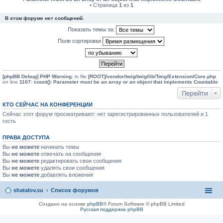
• Страница
1
из
1
В этом форуме нет сообщений.
Показать темы за:
Поле сортировки
[phpBB Debug] PHP Warning
: in file
[ROOT]/vendor/twig/twig/lib/Twig/Extension/Core.php
on line
1107
:
count(): Parameter must be an array or an object that implements Countable
Перейти
КТО СЕЙЧАС НА КОНФЕРЕНЦИИ
Сейчас этот форум просматривают: нет зарегистрированных пользователей и 1
гость
ПРАВА ДОСТУПА
Вы
не можете
начинать темы
Вы
не можете
отвечать на сообщения
Вы
не можете
редактировать свои сообщения
Вы
не можете
удалять свои сообщения
Вы
не можете
добавлять вложения
shatalov.su
Список форумов
Создано на основе
phpBB
® Forum Software © phpBB Limited
Русская поддержка phpBB