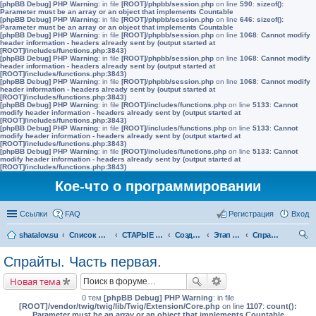
[phpBB Debug] PHP Warning
: in file
[ROOT]/phpbb/session.php
on line
590
:
sizeof():
Parameter must be an array or an object that implements Countable
[phpBB Debug] PHP Warning
: in file
[ROOT]/phpbb/session.php
on line
646
:
sizeof():
Parameter must be an array or an object that implements Countable
[phpBB Debug] PHP Warning
: in file
[ROOT]/phpbb/session.php
on line
1068
:
Cannot modify
header information - headers already sent by (output started at
[ROOT]/includes/functions.php:3843)
[phpBB Debug] PHP Warning
: in file
[ROOT]/phpbb/session.php
on line
1068
:
Cannot modify
header information - headers already sent by (output started at
[ROOT]/includes/functions.php:3843)
[phpBB Debug] PHP Warning
: in file
[ROOT]/phpbb/session.php
on line
1068
:
Cannot modify
header information - headers already sent by (output started at
[ROOT]/includes/functions.php:3843)
[phpBB Debug] PHP Warning
: in file
[ROOT]/includes/functions.php
on line
5133
:
Cannot
modify header information - headers already sent by (output started at
[ROOT]/includes/functions.php:3843)
[phpBB Debug] PHP Warning
: in file
[ROOT]/includes/functions.php
on line
5133
:
Cannot
modify header information - headers already sent by (output started at
[ROOT]/includes/functions.php:3843)
[phpBB Debug] PHP Warning
: in file
[ROOT]/includes/functions.php
on line
5133
:
Cannot
modify header information - headers already sent by (output started at
[ROOT]/includes/functions.php:3843)
Кое-что о программировании
Ссылки
FAQ
Регистрация
Вход
shatalov.su
Список форумов
СТАРЫЕ УРОКИ
Создание игр шаг за шагом
Этап второй. Изучение базовых возможностей DirectX
Спрайты. Часть первая.
ои
Спрайты. Часть первая.
ск
Новая тема
0 тем
[phpBB Debug] PHP Warning
: in file
[ROOT]/vendor/twig/twig/lib/Twig/Extension/Core.php
on line
1107
:
count():
Parameter must be an array or an object that implements Countable