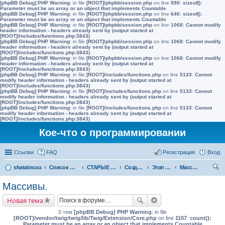
[phpBB Debug] PHP Warning
: in file
[ROOT]/phpbb/session.php
on line
590
:
sizeof():
Parameter must be an array or an object that implements Countable
[phpBB Debug] PHP Warning
: in file
[ROOT]/phpbb/session.php
on line
646
:
sizeof():
Parameter must be an array or an object that implements Countable
[phpBB Debug] PHP Warning
: in file
[ROOT]/phpbb/session.php
on line
1068
:
Cannot modify
header information - headers already sent by (output started at
[ROOT]/includes/functions.php:3843)
[phpBB Debug] PHP Warning
: in file
[ROOT]/phpbb/session.php
on line
1068
:
Cannot modify
header information - headers already sent by (output started at
[ROOT]/includes/functions.php:3843)
[phpBB Debug] PHP Warning
: in file
[ROOT]/phpbb/session.php
on line
1068
:
Cannot modify
header information - headers already sent by (output started at
[ROOT]/includes/functions.php:3843)
[phpBB Debug] PHP Warning
: in file
[ROOT]/includes/functions.php
on line
5133
:
Cannot
modify header information - headers already sent by (output started at
[ROOT]/includes/functions.php:3843)
[phpBB Debug] PHP Warning
: in file
[ROOT]/includes/functions.php
on line
5133
:
Cannot
modify header information - headers already sent by (output started at
[ROOT]/includes/functions.php:3843)
[phpBB Debug] PHP Warning
: in file
[ROOT]/includes/functions.php
on line
5133
:
Cannot
modify header information - headers already sent by (output started at
[ROOT]/includes/functions.php:3843)
Кое-что о программировании
Ссылки
FAQ
Регистрация
Вход
shatalov.su
Список форумов
СТАРЫЕ УРОКИ
Создание игр шаг за шагом
Этап первый. Изучение языка программирования C++
Массивы.
ои
Массивы.
ск
Новая тема
0 тем
[phpBB Debug] PHP Warning
: in file
[ROOT]/vendor/twig/twig/lib/Twig/Extension/Core.php
on line
1107
:
count():
Parameter must be an array or an object that implements Countable