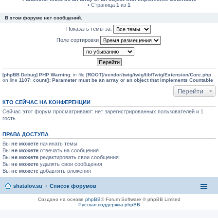
• Страница
1
из
1
В этом форуме нет сообщений.
Показать темы за:
Поле сортировки
[phpBB Debug] PHP Warning
: in file
[ROOT]/vendor/twig/twig/lib/Twig/Extension/Core.php
on line
1107
:
count(): Parameter must be an array or an object that implements Countable
Перейти
КТО СЕЙЧАС НА КОНФЕРЕНЦИИ
Сейчас этот форум просматривают: нет зарегистрированных пользователей и 1
гость
ПРАВА ДОСТУПА
Вы
не можете
начинать темы
Вы
не можете
отвечать на сообщения
Вы
не можете
редактировать свои сообщения
Вы
не можете
удалять свои сообщения
Вы
не можете
добавлять вложения
shatalov.su
Список форумов
Создано на основе
phpBB
® Forum Software © phpBB Limited
Русская поддержка phpBB