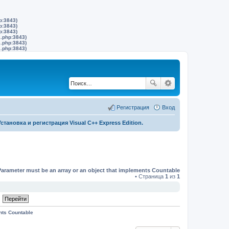
p:3843)
p:3843)
p:3843)
s.php:3843)
s.php:3843)
s.php:3843)
Регистрация
Вход
Установка и регистрация Visual C++ Express Edition.
Parameter must be an array or an object that implements Countable
• Страница
1
из
1
nts Countable