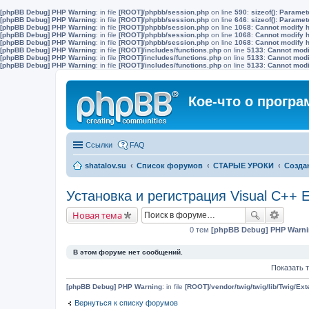
[phpBB Debug] PHP Warning
: in file
[ROOT]/phpbb/session.php
on line
590
:
sizeof(): Parame
[phpBB Debug] PHP Warning
: in file
[ROOT]/phpbb/session.php
on line
646
:
sizeof(): Parame
[phpBB Debug] PHP Warning
: in file
[ROOT]/phpbb/session.php
on line
1068
:
Cannot modify h
[phpBB Debug] PHP Warning
: in file
[ROOT]/phpbb/session.php
on line
1068
:
Cannot modify h
[phpBB Debug] PHP Warning
: in file
[ROOT]/phpbb/session.php
on line
1068
:
Cannot modify h
[phpBB Debug] PHP Warning
: in file
[ROOT]/includes/functions.php
on line
5133
:
Cannot modif
[phpBB Debug] PHP Warning
: in file
[ROOT]/includes/functions.php
on line
5133
:
Cannot modif
[phpBB Debug] PHP Warning
: in file
[ROOT]/includes/functions.php
on line
5133
:
Cannot modif
Кое-что о прогр
Ссылки
FAQ
shatalov.su
Список форумов
СТАРЫЕ УРОКИ
Создан
Установка и регистрация Visual C++ Ex
Новая тема
0 тем
[phpBB Debug] PHP Warn
В этом форуме нет сообщений.
Показать 
[phpBB Debug] PHP Warning
: in file
[ROOT]/vendor/twig/twig/lib/Twig/Ex
Вернуться к списку форумов