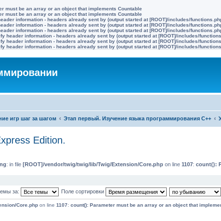
ter must be an array or an object that implements Countable
ter must be an array or an object that implements Countable
eader information - headers already sent by (output started at [ROOT]/includes/functions.ph
eader information - headers already sent by (output started at [ROOT]/includes/functions.ph
eader information - headers already sent by (output started at [ROOT]/includes/functions.ph
y header information - headers already sent by (output started at [ROOT]/includes/function
y header information - headers already sent by (output started at [ROOT]/includes/function
y header information - headers already sent by (output started at [ROOT]/includes/function
аммировании
ие игр шаг за шагом
Этап первый. Изучение языка программирования C++
press Edition.
ing
: in file
[ROOT]/vendor/twig/twig/lib/Twig/Extension/Core.php
on line
1107
:
count(): 
темы за:
Поле сортировки
tension/Core.php
on line
1107
:
count(): Parameter must be an array or an object that impleme