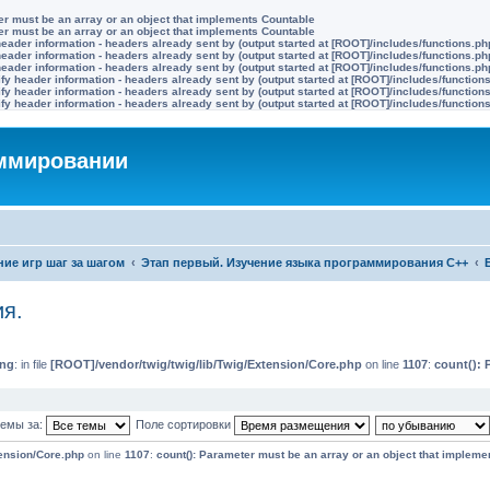
ter must be an array or an object that implements Countable
ter must be an array or an object that implements Countable
eader information - headers already sent by (output started at [ROOT]/includes/functions.ph
eader information - headers already sent by (output started at [ROOT]/includes/functions.ph
eader information - headers already sent by (output started at [ROOT]/includes/functions.ph
y header information - headers already sent by (output started at [ROOT]/includes/function
y header information - headers already sent by (output started at [ROOT]/includes/function
y header information - headers already sent by (output started at [ROOT]/includes/function
аммировании
ие игр шаг за шагом
Этап первый. Изучение языка программирования C++
я.
ing
: in file
[ROOT]/vendor/twig/twig/lib/Twig/Extension/Core.php
on line
1107
:
count(): 
темы за:
Поле сортировки
tension/Core.php
on line
1107
:
count(): Parameter must be an array or an object that impleme