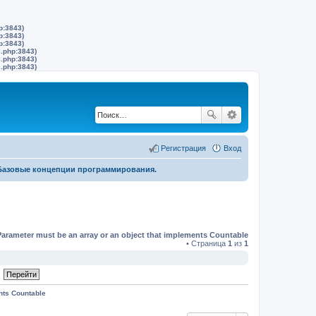
p:3843)
p:3843)
p:3843)
s.php:3843)
s.php:3843)
s.php:3843)
Регистрация
Вход
Базовые концепции программирования.
Parameter must be an array or an object that implements Countable
• Страница
1
из
1
nts Countable