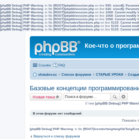
[phpBB Debug] PHP Warning
: in file
[ROOT]/phpbb/session.php
on line
590
:
sizeof(): Parame
[phpBB Debug] PHP Warning
: in file
[ROOT]/phpbb/session.php
on line
646
:
sizeof(): Parame
[phpBB Debug] PHP Warning
: in file
[ROOT]/phpbb/session.php
on line
1068
:
Cannot modify h
[phpBB Debug] PHP Warning
: in file
[ROOT]/phpbb/session.php
on line
1068
:
Cannot modify h
[phpBB Debug] PHP Warning
: in file
[ROOT]/phpbb/session.php
on line
1068
:
Cannot modify h
[phpBB Debug] PHP Warning
: in file
[ROOT]/includes/functions.php
on line
5133
:
Cannot modif
[phpBB Debug] PHP Warning
: in file
[ROOT]/includes/functions.php
on line
5133
:
Cannot modif
[phpBB Debug] PHP Warning
: in file
[ROOT]/includes/functions.php
on line
5133
:
Cannot modif
Кое-что о прогр
Ссылки
FAQ
shatalov.su
Список форумов
СТАРЫЕ УРОКИ
Создан
Базовые концепции программировани
Новая тема
0 тем
[phpBB Debug] PHP Warn
В этом форуме нет сообщений.
Показать 
[phpBB Debug] PHP Warning
: in file
[ROOT]/vendor/twig/twig/lib/Twig/Ex
Вернуться к списку форумов