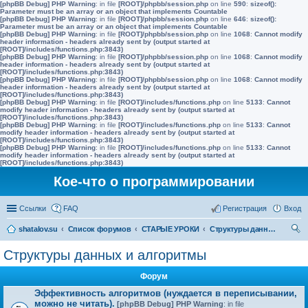
[phpBB Debug] PHP Warning
: in file
[ROOT]/phpbb/session.php
on line
590
:
sizeof():
Parameter must be an array or an object that implements Countable
[phpBB Debug] PHP Warning
: in file
[ROOT]/phpbb/session.php
on line
646
:
sizeof():
Parameter must be an array or an object that implements Countable
[phpBB Debug] PHP Warning
: in file
[ROOT]/phpbb/session.php
on line
1068
:
Cannot modify
header information - headers already sent by (output started at
[ROOT]/includes/functions.php:3843)
[phpBB Debug] PHP Warning
: in file
[ROOT]/phpbb/session.php
on line
1068
:
Cannot modify
header information - headers already sent by (output started at
[ROOT]/includes/functions.php:3843)
[phpBB Debug] PHP Warning
: in file
[ROOT]/phpbb/session.php
on line
1068
:
Cannot modify
header information - headers already sent by (output started at
[ROOT]/includes/functions.php:3843)
[phpBB Debug] PHP Warning
: in file
[ROOT]/includes/functions.php
on line
5133
:
Cannot
modify header information - headers already sent by (output started at
[ROOT]/includes/functions.php:3843)
[phpBB Debug] PHP Warning
: in file
[ROOT]/includes/functions.php
on line
5133
:
Cannot
modify header information - headers already sent by (output started at
[ROOT]/includes/functions.php:3843)
[phpBB Debug] PHP Warning
: in file
[ROOT]/includes/functions.php
on line
5133
:
Cannot
modify header information - headers already sent by (output started at
[ROOT]/includes/functions.php:3843)
Кое-что о программировании
Ссылки
FAQ
Регистрация
Вход
shatalov.su
Список форумов
СТАРЫЕ УРОКИ
Структуры данных и алгоритмы
ои
Структуры данных и алгоритмы
ск
Форум
Эффективность алгоритмов (нуждается в переписывании,
можно не читать).
[phpBB Debug] PHP Warning
: in file