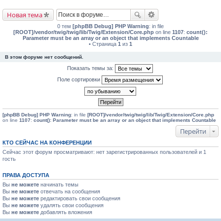
Новая тема
0 тем
[phpBB Debug] PHP Warning
: in file
[ROOT]/vendor/twig/twig/lib/Twig/Extension/Core.php
on line
1107
:
count():
Parameter must be an array or an object that implements Countable
• Страница
1
из
1
В этом форуме нет сообщений.
Показать темы за:
Поле сортировки
[phpBB Debug] PHP Warning
: in file
[ROOT]/vendor/twig/twig/lib/Twig/Extension/Core.php
on line
1107
:
count(): Parameter must be an array or an object that implements Countable
Перейти
КТО СЕЙЧАС НА КОНФЕРЕНЦИИ
Сейчас этот форум просматривают: нет зарегистрированных пользователей и 1
гость
ПРАВА ДОСТУПА
Вы
не можете
начинать темы
Вы
не можете
отвечать на сообщения
Вы
не можете
редактировать свои сообщения
Вы
не можете
удалять свои сообщения
Вы
не можете
добавлять вложения