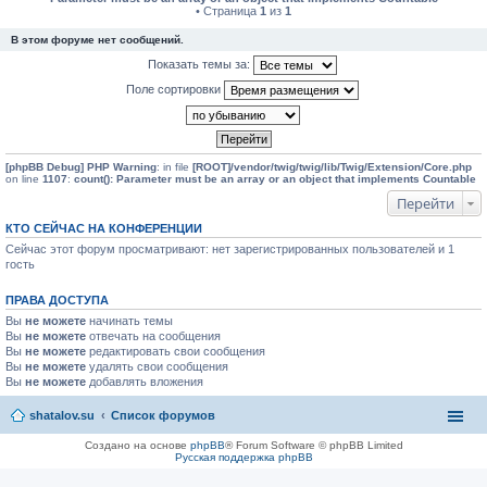
• Страница
1
из
1
В этом форуме нет сообщений.
Показать темы за:
Поле сортировки
[phpBB Debug] PHP Warning
: in file
[ROOT]/vendor/twig/twig/lib/Twig/Extension/Core.php
on line
1107
:
count(): Parameter must be an array or an object that implements Countable
Перейти
КТО СЕЙЧАС НА КОНФЕРЕНЦИИ
Сейчас этот форум просматривают: нет зарегистрированных пользователей и 1
гость
ПРАВА ДОСТУПА
Вы
не можете
начинать темы
Вы
не можете
отвечать на сообщения
Вы
не можете
редактировать свои сообщения
Вы
не можете
удалять свои сообщения
Вы
не можете
добавлять вложения
shatalov.su
Список форумов
Создано на основе
phpBB
® Forum Software © phpBB Limited
Русская поддержка phpBB