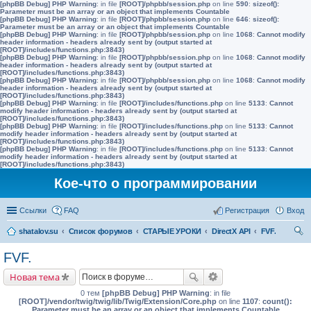
[phpBB Debug] PHP Warning
: in file
[ROOT]/phpbb/session.php
on line
590
:
sizeof():
Parameter must be an array or an object that implements Countable
[phpBB Debug] PHP Warning
: in file
[ROOT]/phpbb/session.php
on line
646
:
sizeof():
Parameter must be an array or an object that implements Countable
[phpBB Debug] PHP Warning
: in file
[ROOT]/phpbb/session.php
on line
1068
:
Cannot modify
header information - headers already sent by (output started at
[ROOT]/includes/functions.php:3843)
[phpBB Debug] PHP Warning
: in file
[ROOT]/phpbb/session.php
on line
1068
:
Cannot modify
header information - headers already sent by (output started at
[ROOT]/includes/functions.php:3843)
[phpBB Debug] PHP Warning
: in file
[ROOT]/phpbb/session.php
on line
1068
:
Cannot modify
header information - headers already sent by (output started at
[ROOT]/includes/functions.php:3843)
[phpBB Debug] PHP Warning
: in file
[ROOT]/includes/functions.php
on line
5133
:
Cannot
modify header information - headers already sent by (output started at
[ROOT]/includes/functions.php:3843)
[phpBB Debug] PHP Warning
: in file
[ROOT]/includes/functions.php
on line
5133
:
Cannot
modify header information - headers already sent by (output started at
[ROOT]/includes/functions.php:3843)
[phpBB Debug] PHP Warning
: in file
[ROOT]/includes/functions.php
on line
5133
:
Cannot
modify header information - headers already sent by (output started at
[ROOT]/includes/functions.php:3843)
Кое-что о программировании
Ссылки
FAQ
Регистрация
Вход
shatalov.su
Список форумов
СТАРЫЕ УРОКИ
DirectX API
FVF.
ои
FVF.
ск
Новая тема
0 тем
[phpBB Debug] PHP Warning
: in file
[ROOT]/vendor/twig/twig/lib/Twig/Extension/Core.php
on line
1107
:
count():
Parameter must be an array or an object that implements Countable