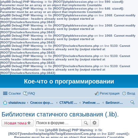
[phpBB Debug] PHP Warning
: in file
[ROOT]/phpbb/session.php
on line
590
:
sizeof():
Parameter must be an array or an object that implements Countable
[phpBB Debug] PHP Warning
: in file
[ROOT]/phpbb/session.php
on line
646
:
sizeof():
Parameter must be an array or an object that implements Countable
[phpBB Debug] PHP Warning
: in file
[ROOT]/phpbb/session.php
on line
1068
:
Cannot modify
header information - headers already sent by (output started at
[ROOT]/includes/functions.php:3843)
[phpBB Debug] PHP Warning
: in file
[ROOT]/phpbb/session.php
on line
1068
:
Cannot modify
header information - headers already sent by (output started at
[ROOT]/includes/functions.php:3843)
[phpBB Debug] PHP Warning
: in file
[ROOT]/phpbb/session.php
on line
1068
:
Cannot modify
header information - headers already sent by (output started at
[ROOT]/includes/functions.php:3843)
[phpBB Debug] PHP Warning
: in file
[ROOT]/includes/functions.php
on line
5133
:
Cannot
modify header information - headers already sent by (output started at
[ROOT]/includes/functions.php:3843)
[phpBB Debug] PHP Warning
: in file
[ROOT]/includes/functions.php
on line
5133
:
Cannot
modify header information - headers already sent by (output started at
[ROOT]/includes/functions.php:3843)
[phpBB Debug] PHP Warning
: in file
[ROOT]/includes/functions.php
on line
5133
:
Cannot
modify header information - headers already sent by (output started at
[ROOT]/includes/functions.php:3843)
Кое-что о программировании
Ссылки
FAQ
Регистрация
Вход
shatalov.su
Список форумов
СТАРЫЕ УРОКИ
Учебник C++ для начинающих
Библиотеки статичного связывания (.lib).
ои
Библиотеки статичного связывания (.lib).
ск
Новая тема
0 тем
[phpBB Debug] PHP Warning
: in file
[ROOT]/vendor/twig/twig/lib/Twig/Extension/Core.php
on line
1107
:
count():
Parameter must be an array or an object that implements Countable