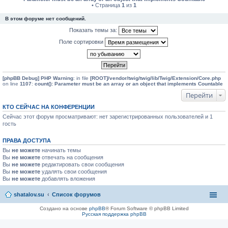
• Страница
1
из
1
В этом форуме нет сообщений.
Показать темы за:
Поле сортировки
[phpBB Debug] PHP Warning
: in file
[ROOT]/vendor/twig/twig/lib/Twig/Extension/Core.php
on line
1107
:
count(): Parameter must be an array or an object that implements Countable
Перейти
КТО СЕЙЧАС НА КОНФЕРЕНЦИИ
Сейчас этот форум просматривают: нет зарегистрированных пользователей и 1
гость
ПРАВА ДОСТУПА
Вы
не можете
начинать темы
Вы
не можете
отвечать на сообщения
Вы
не можете
редактировать свои сообщения
Вы
не можете
удалять свои сообщения
Вы
не можете
добавлять вложения
shatalov.su
Список форумов
Создано на основе
phpBB
® Forum Software © phpBB Limited
Русская поддержка phpBB