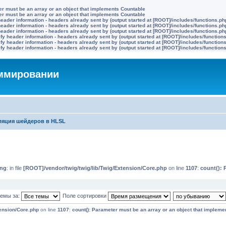
ter must be an array or an object that implements Countable
ter must be an array or an object that implements Countable
eader information - headers already sent by (output started at [ROOT]/includes/functions.ph
eader information - headers already sent by (output started at [ROOT]/includes/functions.ph
eader information - headers already sent by (output started at [ROOT]/includes/functions.ph
y header information - headers already sent by (output started at [ROOT]/includes/function
y header information - headers already sent by (output started at [ROOT]/includes/function
y header information - headers already sent by (output started at [ROOT]/includes/function
аммировании
яция шейдеров в HLSL
ing
: in file
[ROOT]/vendor/twig/twig/lib/Twig/Extension/Core.php
on line
1107
:
count(): 
темы за:
Поле сортировки
tension/Core.php
on line
1107
:
count(): Parameter must be an array or an object that impleme