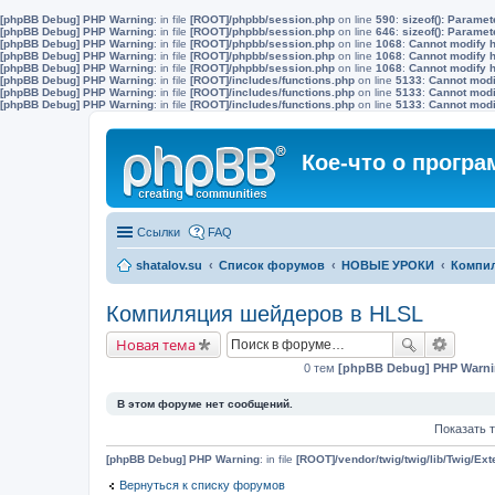
[phpBB Debug] PHP Warning
: in file
[ROOT]/phpbb/session.php
on line
590
:
sizeof(): Parame
[phpBB Debug] PHP Warning
: in file
[ROOT]/phpbb/session.php
on line
646
:
sizeof(): Parame
[phpBB Debug] PHP Warning
: in file
[ROOT]/phpbb/session.php
on line
1068
:
Cannot modify h
[phpBB Debug] PHP Warning
: in file
[ROOT]/phpbb/session.php
on line
1068
:
Cannot modify h
[phpBB Debug] PHP Warning
: in file
[ROOT]/phpbb/session.php
on line
1068
:
Cannot modify h
[phpBB Debug] PHP Warning
: in file
[ROOT]/includes/functions.php
on line
5133
:
Cannot modif
[phpBB Debug] PHP Warning
: in file
[ROOT]/includes/functions.php
on line
5133
:
Cannot modif
[phpBB Debug] PHP Warning
: in file
[ROOT]/includes/functions.php
on line
5133
:
Cannot modif
Кое-что о прогр
Ссылки
FAQ
shatalov.su
Список форумов
НОВЫЕ УРОКИ
Компил
Компиляция шейдеров в HLSL
Новая тема
0 тем
[phpBB Debug] PHP Warn
В этом форуме нет сообщений.
Показать 
[phpBB Debug] PHP Warning
: in file
[ROOT]/vendor/twig/twig/lib/Twig/Ex
Вернуться к списку форумов