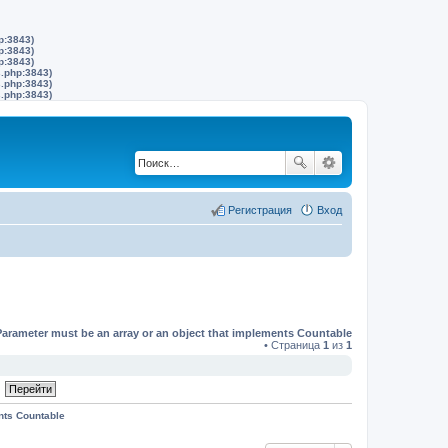
p:3843)
p:3843)
p:3843)
s.php:3843)
s.php:3843)
s.php:3843)
Регистрация
Вход
Parameter must be an array or an object that implements Countable
• Страница
1
из
1
nts Countable