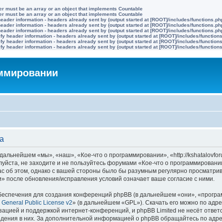
ter must be an array or an object that implements Countable
ter must be an array or an object that implements Countable
eader information - headers already sent by (output started at [ROOT]/includes/functions.ph
eader information - headers already sent by (output started at [ROOT]/includes/functions.ph
eader information - headers already sent by (output started at [ROOT]/includes/functions.ph
y header information - headers already sent by (output started at [ROOT]/includes/function
y header information - headers already sent by (output started at [ROOT]/includes/function
y header information - headers already sent by (output started at [ROOT]/includes/function
аммировании
а
альнейшем «мы», «наш», «Кое-что о программировании», «http://kshatalovforu
луйста, не заходите и не пользуйтесь форумами «Кое-что о программировани
с об этом, однако с вашей стороны было бы разумным регулярно просматрива
» после обновления/исправления условий означает ваше согласие с ними.
еспечения для создания конференций phpBB (в дальнейшем «они», «програ
General Public License v2
» (в дальнейшем «GPL»). Скачать его можно по адр
зацией и поддержкой интернет-конференций, и phpBB Limited не несёт ответ
ведения в них. За дополнительной информацией о phpBB обращайтесь по адр