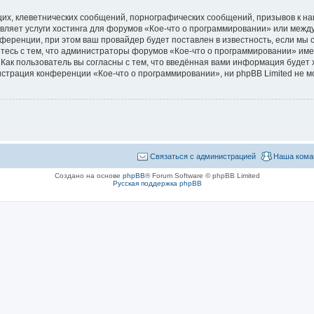
их, клеветнических сообщений, порнографических сообщений, призывов к на
авляет услуги хостинга для форумов «Кое-что о программировании» или меж
ференции, при этом ваш провайдер будет поставлен в известность, если мы 
тесь с тем, что администраторы форумов «Кое-что о программировании» име
Как пользователь вы согласны с тем, что введённая вами информация будет 
страция конференции «Кое-что о программировании», ни phpBB Limited не мо
Связаться с администрацией
Наша кома
Создано на основе
phpBB
® Forum Software © phpBB Limited
Русская поддержка phpBB