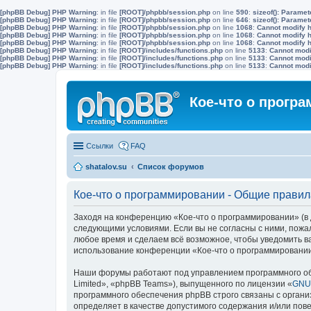
[phpBB Debug] PHP Warning
: in file
[ROOT]/phpbb/session.php
on line
590
:
sizeof(): Parame
[phpBB Debug] PHP Warning
: in file
[ROOT]/phpbb/session.php
on line
646
:
sizeof(): Parame
[phpBB Debug] PHP Warning
: in file
[ROOT]/phpbb/session.php
on line
1068
:
Cannot modify h
[phpBB Debug] PHP Warning
: in file
[ROOT]/phpbb/session.php
on line
1068
:
Cannot modify h
[phpBB Debug] PHP Warning
: in file
[ROOT]/phpbb/session.php
on line
1068
:
Cannot modify h
[phpBB Debug] PHP Warning
: in file
[ROOT]/includes/functions.php
on line
5133
:
Cannot modif
[phpBB Debug] PHP Warning
: in file
[ROOT]/includes/functions.php
on line
5133
:
Cannot modif
[phpBB Debug] PHP Warning
: in file
[ROOT]/includes/functions.php
on line
5133
:
Cannot modif
Кое-что о прогр
Ссылки
FAQ
shatalov.su
Список форумов
Кое-что о программировании - Общие правил
Заходя на конференцию «Кое-что о программировании» (в д
следующими условиями. Если вы не согласны с ними, пожа
любое время и сделаем всё возможное, чтобы уведомить ва
использование конференции «Кое-что о программировании
Наши форумы работают под управлением программного об
Limited», «phpBB Teams»), выпущенного по лицензии «
GNU 
программного обеспечения phpBB строго связаны с органи
определяет в качестве допустимого содержания и/или по