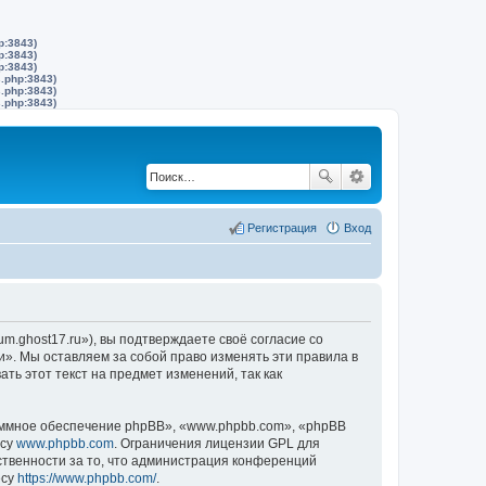
p:3843)
p:3843)
p:3843)
s.php:3843)
s.php:3843)
s.php:3843)
Регистрация
Вход
m.ghost17.ru»), вы подтверждаете своё согласие со
и». Мы оставляем за собой право изменять эти правила в
ть этот текст на предмет изменений, так как
ммное обеспечение phpBB», «www.phpbb.com», «phpBB
есу
www.phpbb.com
. Ограничения лицензии GPL для
ственности за то, что администрация конференций
есу
https://www.phpbb.com/
.