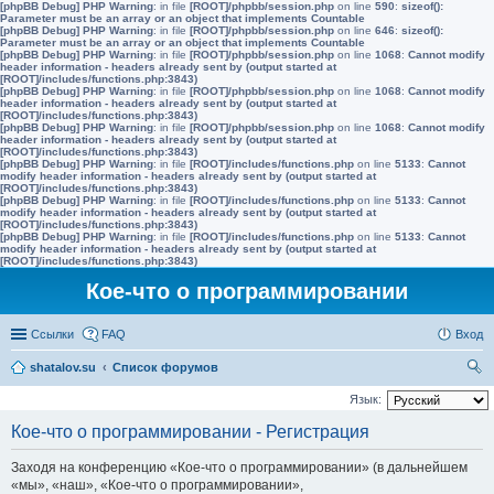
[phpBB Debug] PHP Warning
: in file
[ROOT]/phpbb/session.php
on line
590
:
sizeof():
Parameter must be an array or an object that implements Countable
[phpBB Debug] PHP Warning
: in file
[ROOT]/phpbb/session.php
on line
646
:
sizeof():
Parameter must be an array or an object that implements Countable
[phpBB Debug] PHP Warning
: in file
[ROOT]/phpbb/session.php
on line
1068
:
Cannot modify
header information - headers already sent by (output started at
[ROOT]/includes/functions.php:3843)
[phpBB Debug] PHP Warning
: in file
[ROOT]/phpbb/session.php
on line
1068
:
Cannot modify
header information - headers already sent by (output started at
[ROOT]/includes/functions.php:3843)
[phpBB Debug] PHP Warning
: in file
[ROOT]/phpbb/session.php
on line
1068
:
Cannot modify
header information - headers already sent by (output started at
[ROOT]/includes/functions.php:3843)
[phpBB Debug] PHP Warning
: in file
[ROOT]/includes/functions.php
on line
5133
:
Cannot
modify header information - headers already sent by (output started at
[ROOT]/includes/functions.php:3843)
[phpBB Debug] PHP Warning
: in file
[ROOT]/includes/functions.php
on line
5133
:
Cannot
modify header information - headers already sent by (output started at
[ROOT]/includes/functions.php:3843)
[phpBB Debug] PHP Warning
: in file
[ROOT]/includes/functions.php
on line
5133
:
Cannot
modify header information - headers already sent by (output started at
[ROOT]/includes/functions.php:3843)
Кое-что о программировании
Ссылки
FAQ
Вход
shatalov.su
Список форумов
ои
Язык:
ск
Кое-что о программировании - Регистрация
Заходя на конференцию «Кое-что о программировании» (в дальнейшем
«мы», «наш», «Кое-что о программировании»,