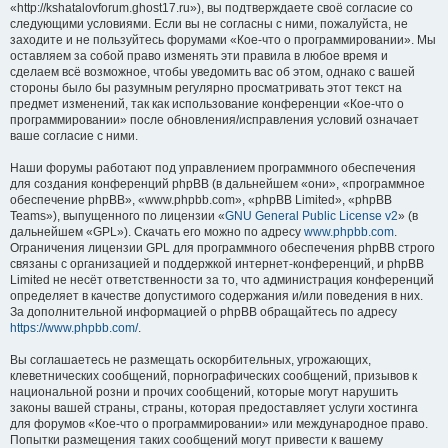
«http://kshatalovforum.ghost17.ru»), вы подтверждаете своё согласие со
следующими условиями. Если вы не согласны с ними, пожалуйста, не
заходите и не пользуйтесь форумами «Кое-что о программировании». Мы
оставляем за собой право изменять эти правила в любое время и
сделаем всё возможное, чтобы уведомить вас об этом, однако с вашей
стороны было бы разумным регулярно просматривать этот текст на
предмет изменений, так как использование конференции «Кое-что о
программировании» после обновления/исправления условий означает
ваше согласие с ними.
Наши форумы работают под управлением программного обеспечения
для создания конференций phpBB (в дальнейшем «они», «программное
обеспечение phpBB», «www.phpbb.com», «phpBB Limited», «phpBB
Teams»), выпущенного по лицензии «
GNU General Public License v2
» (в
дальнейшем «GPL»). Скачать его можно по адресу
www.phpbb.com
.
Ограничения лицензии GPL для программного обеспечения phpBB строго
связаны с организацией и поддержкой интернет-конференций, и phpBB
Limited не несёт ответственности за то, что администрация конференций
определяет в качестве допустимого содержания и/или поведения в них.
За дополнительной информацией о phpBB обращайтесь по адресу
https://www.phpbb.com/
.
Вы соглашаетесь не размещать оскорбительных, угрожающих,
клеветнических сообщений, порнографических сообщений, призывов к
национальной розни и прочих сообщений, которые могут нарушить
законы вашей страны, страны, которая предоставляет услуги хостинга
для форумов «Кое-что о программировании» или международное право.
Попытки размещения таких сообщений могут привести к вашему