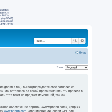
p:3843)
p:3843)
p:3843)
s.php:3843)
s.php:3843)
s.php:3843)
Вход
Язык:
m.ghost17.ru»), вы подтверждаете своё согласие со
и». Мы оставляем за собой право изменять эти правила в
ть этот текст на предмет изменений, так как
ммное обеспечение phpBB», «www.phpbb.com», «phpBB
есу
www.phpbb.com
. Ограничения лицензии GPL для