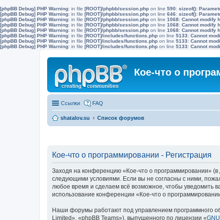
[phpBB Debug] PHP Warning
: in file
[ROOT]/phpbb/session.php
on line
590
:
sizeof(): Parame
[phpBB Debug] PHP Warning
: in file
[ROOT]/phpbb/session.php
on line
646
:
sizeof(): Parame
[phpBB Debug] PHP Warning
: in file
[ROOT]/phpbb/session.php
on line
1068
:
Cannot modify h
[phpBB Debug] PHP Warning
: in file
[ROOT]/phpbb/session.php
on line
1068
:
Cannot modify h
[phpBB Debug] PHP Warning
: in file
[ROOT]/phpbb/session.php
on line
1068
:
Cannot modify h
[phpBB Debug] PHP Warning
: in file
[ROOT]/includes/functions.php
on line
5133
:
Cannot modif
[phpBB Debug] PHP Warning
: in file
[ROOT]/includes/functions.php
on line
5133
:
Cannot modif
[phpBB Debug] PHP Warning
: in file
[ROOT]/includes/functions.php
on line
5133
:
Cannot modif
Кое-что о прогр
Ссылки
FAQ
shatalov.su
Список форумов
Кое-что о программировании - Регистрация
Заходя на конференцию «Кое-что о программировании» (в д
следующими условиями. Если вы не согласны с ними, пожа
любое время и сделаем всё возможное, чтобы уведомить ва
использование конференции «Кое-что о программировании
Наши форумы работают под управлением программного об
Limited», «phpBB Teams»), выпущенного по лицензии «
GNU 