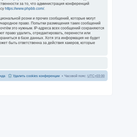
ственности за то, что администрация конференций
есу
https://www.phpbb.com/
.
циональной розни и прочих сообщений, которые могут
дународное право. Попытки размещения таких сообщений
сочтём это нужным. IP-адреса всех сообщений сохраняются
ют право удалить, отредактировать, перенести или
храниться в базе данных. Хотя эта информация не будет
жет быть ответственна за действия хакеров, которые
нда
Удалить cookies конференции
Часовой пояс:
UTC+03:00