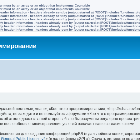
ter must be an array or an object that implements Countable
ter must be an array or an object that implements Countable
eader information - headers already sent by (output started at [ROOT]/includes/functions.ph
eader information - headers already sent by (output started at [ROOT]/includes/functions.ph
eader information - headers already sent by (output started at [ROOT]/includes/functions.ph
y header information - headers already sent by (output started at [ROOT]/includes/function
y header information - headers already sent by (output started at [ROOT]/includes/function
y header information - headers already sent by (output started at [ROOT]/includes/function
аммировании
альнейшем «мы», «наш», «Кое-что о программировании», «http://kshatalovforu
луйста, не заходите и не пользуйтесь форумами «Кое-что о программировани
с об этом, однако с вашей стороны было бы разумным регулярно просматрива
» после обновления/исправления условий означает ваше согласие с ними.
еспечения для создания конференций phpBB (в дальнейшем «они», «програ
General Public License v2
» (в дальнейшем «GPL»). Скачать его можно по адр