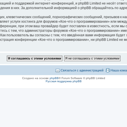
зацией и поддержкой интернет-конференций, и phpBB Limited не несёт ответ
ведения в них. За дополнительной информацией о phpBB обращайтесь по адр
их, клеветнических сообщений, порнографических сообщений, призывов к на
авляет услуги хостинга для форумов «Кое-что о программировании» или меж
ференции, при этом ваш провайдер будет поставлен в известность, если мы 
тесь с тем, что администраторы форумов «Кое-что о программировании» име
Как пользователь вы согласны с тем, что введённая вами информация будет 
страция конференции «Кое-что о программировании», ни phpBB Limited не мо
Связаться с администрацией
Наша кома
Создано на основе
phpBB
® Forum Software © phpBB Limited
Русская поддержка phpBB