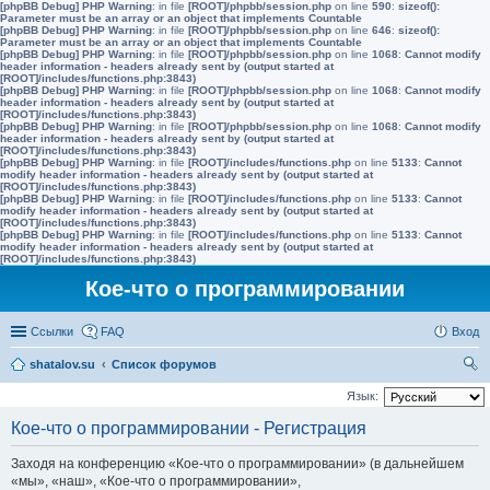
[phpBB Debug] PHP Warning
: in file
[ROOT]/phpbb/session.php
on line
590
:
sizeof():
Parameter must be an array or an object that implements Countable
[phpBB Debug] PHP Warning
: in file
[ROOT]/phpbb/session.php
on line
646
:
sizeof():
Parameter must be an array or an object that implements Countable
[phpBB Debug] PHP Warning
: in file
[ROOT]/phpbb/session.php
on line
1068
:
Cannot modify
header information - headers already sent by (output started at
[ROOT]/includes/functions.php:3843)
[phpBB Debug] PHP Warning
: in file
[ROOT]/phpbb/session.php
on line
1068
:
Cannot modify
header information - headers already sent by (output started at
[ROOT]/includes/functions.php:3843)
[phpBB Debug] PHP Warning
: in file
[ROOT]/phpbb/session.php
on line
1068
:
Cannot modify
header information - headers already sent by (output started at
[ROOT]/includes/functions.php:3843)
[phpBB Debug] PHP Warning
: in file
[ROOT]/includes/functions.php
on line
5133
:
Cannot
modify header information - headers already sent by (output started at
[ROOT]/includes/functions.php:3843)
[phpBB Debug] PHP Warning
: in file
[ROOT]/includes/functions.php
on line
5133
:
Cannot
modify header information - headers already sent by (output started at
[ROOT]/includes/functions.php:3843)
[phpBB Debug] PHP Warning
: in file
[ROOT]/includes/functions.php
on line
5133
:
Cannot
modify header information - headers already sent by (output started at
[ROOT]/includes/functions.php:3843)
Кое-что о программировании
Ссылки
FAQ
Вход
shatalov.su
Список форумов
ои
Язык:
ск
Кое-что о программировании - Регистрация
Заходя на конференцию «Кое-что о программировании» (в дальнейшем
«мы», «наш», «Кое-что о программировании»,