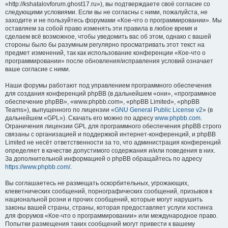
«http://kshatalovforum.ghost17.ru»), вы подтверждаете своё согласие со
следующими условиями. Если вы не согласны с ними, пожалуйста, не
заходите и не пользуйтесь форумами «Кое-что о программировании». Мы
оставляем за собой право изменять эти правила в любое время и
сделаем всё возможное, чтобы уведомить вас об этом, однако с вашей
стороны было бы разумным регулярно просматривать этот текст на
предмет изменений, так как использование конференции «Кое-что о
программировании» после обновления/исправления условий означает
ваше согласие с ними.
Наши форумы работают под управлением программного обеспечения
для создания конференций phpBB (в дальнейшем «они», «программное
обеспечение phpBB», «www.phpbb.com», «phpBB Limited», «phpBB
Teams»), выпущенного по лицензии «
GNU General Public License v2
» (в
дальнейшем «GPL»). Скачать его можно по адресу
www.phpbb.com
.
Ограничения лицензии GPL для программного обеспечения phpBB строго
связаны с организацией и поддержкой интернет-конференций, и phpBB
Limited не несёт ответственности за то, что администрация конференций
определяет в качестве допустимого содержания и/или поведения в них.
За дополнительной информацией о phpBB обращайтесь по адресу
https://www.phpbb.com/
.
Вы соглашаетесь не размещать оскорбительных, угрожающих,
клеветнических сообщений, порнографических сообщений, призывов к
национальной розни и прочих сообщений, которые могут нарушить
законы вашей страны, страны, которая предоставляет услуги хостинга
для форумов «Кое-что о программировании» или международное право.
Попытки размещения таких сообщений могут привести к вашему