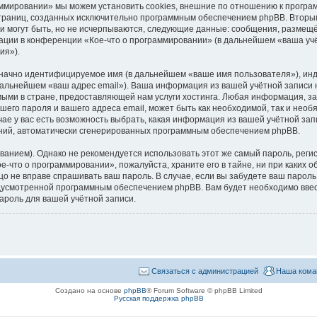
аммировании» мы можем установить cookies, внешние по отношению к програ
 страниц, созданных исключительно программным обеспечением phpBB. Втор
и могут быть, но не исчерпываются, следующие данные: сообщения, размещё
ации в конференции «Кое-что о программировании» (в дальнейшем «ваша учё
ия»).
означно идентифицируемое имя (в дальнейшем «ваше имя пользователя»), ин
 дальнейшем «ваш адрес email»). Ваша информация из вашей учётной записи
ми в стране, предоставляющей нам услуги хостинга. Любая информация, за
его пароля и вашего адреса email, может быть как необходимой, так и необ
е у вас есть возможность выбрать, какая информация из вашей учётной запи
ений, автоматически сгенерированных программным обеспечением phpBB.
ием). Однако не рекомендуется использовать этот же самый пароль, регист
е-что о программировании», пожалуйста, храните его в тайне, ни при каких о
ицо не вправе спрашивать ваш пароль. В случае, если вы забудете ваш пароль
усмотренной программным обеспечением phpBB. Вам будет необходимо ввести
ароль для вашей учётной записи.
Связаться с администрацией
Наша кома
Создано на основе
phpBB
® Forum Software © phpBB Limited
Русская поддержка phpBB