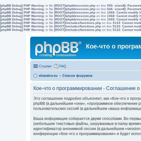
[phpBB Debug] PHP Warning
: in file
[ROOT]/phpbb/session.php
on line
590
:
sizeof(): Parame
[phpBB Debug] PHP Warning
: in file
[ROOT]/phpbb/session.php
on line
646
:
sizeof(): Parame
[phpBB Debug] PHP Warning
: in file
[ROOT]/phpbb/session.php
on line
1068
:
Cannot modify h
[phpBB Debug] PHP Warning
: in file
[ROOT]/phpbb/session.php
on line
1068
:
Cannot modify h
[phpBB Debug] PHP Warning
: in file
[ROOT]/phpbb/session.php
on line
1068
:
Cannot modify h
[phpBB Debug] PHP Warning
: in file
[ROOT]/includes/functions.php
on line
5133
:
Cannot modif
[phpBB Debug] PHP Warning
: in file
[ROOT]/includes/functions.php
on line
5133
:
Cannot modif
[phpBB Debug] PHP Warning
: in file
[ROOT]/includes/functions.php
on line
5133
:
Cannot modif
Кое-что о прогр
Ссылки
FAQ
shatalov.su
Список форумов
Кое-что о программировании - Соглашение 
Это соглашение подробно объясняет, как «Кое-что о програ
phpBB (в дальнейшем «они», «программное обеспечение p
пользовательских сессий (в дальнейшем «ваша информаци
Ваша информация собирается двумя способами. Во-первых
(небольшие текстовые файлы, загружаемые в папку времен
идентификатор анонимной сессии (в дальнейшем «session-
конференции «Кое-что о программировании» и будет испо