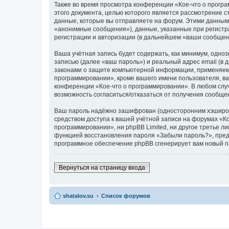
Также во время просмотра конференции «Кое-что о прогр
этого документа, целью которого является рассмотрение
данные, которые вы отправляете на форум. Этими данным
«анонимные сообщения»), данные, указанные при регистр
регистрации и авторизации (в дальнейшем «ваши сообщен
Ваша учётная запись будет содержать, как минимум, одн
записью (далее «ваш пароль») и реальный адрес email (в
законами о защите компьютерной информации, применяемы
программировании», кроме вашего имени пользователя, ваш
конференции «Кое-что о программировании». В любом случа
возможность согласиться/отказаться от получения сообщ
Ваш пароль надёжно зашифрован (односторонним хэширован
средством доступа к вашей учётной записи на форумах «Ко
программировании», ни phpBB Limited, ни другое третье л
функцией восстановления пароля «Забыли пароль?», пред
программное обеспечение phpBB сгенерирует вам новый п
Вернуться на страницу входа
shatalov.su
Список форумов