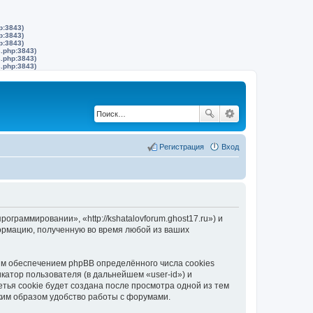
p:3843)
p:3843)
p:3843)
s.php:3843)
s.php:3843)
s.php:3843)
Регистрация
Вход
граммировании», «http://kshatalovforum.ghost17.ru») и
ормацию, полученную во время любой из ваших
м обеспечением phpBB определённого числа cookies
атор пользователя (в дальнейшем «user-id») и
тья cookie будет создана после просмотра одной из тем
ким образом удобство работы с форумами.