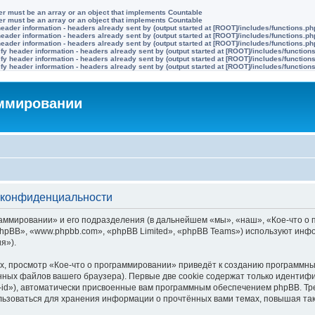
ter must be an array or an object that implements Countable
ter must be an array or an object that implements Countable
eader information - headers already sent by (output started at [ROOT]/includes/functions.ph
eader information - headers already sent by (output started at [ROOT]/includes/functions.ph
eader information - headers already sent by (output started at [ROOT]/includes/functions.ph
y header information - headers already sent by (output started at [ROOT]/includes/function
y header information - headers already sent by (output started at [ROOT]/includes/function
y header information - headers already sent by (output started at [ROOT]/includes/function
аммировании
о конфиденциальности
ммировании» и его подразделения (в дальнейшем «мы», «наш», «Кое-что о про
hpBB», «www.phpbb.com», «phpBB Limited», «phpBB Teams») используют инф
я»).
, просмотр «Кое-что о программировании» приведёт к созданию программны
ных файлов вашего браузера). Первые две cookie содержат только идентифик
id»), автоматически присвоенные вам программным обеспечением phpBB. Тре
льзоваться для хранения информации о прочтённых вами темах, повышая та