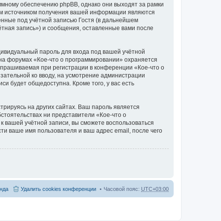
ммному обеспечению phpBB, однако они выходят за рамки
ым источником получения вашей информации являются
нные под учётной записью Гостя (в дальнейшем
тная запись») и сообщения, оставленные вами после
дивидуальный пароль для входа под вашей учётной
 на форумах «Кое-что о программировании» охраняется
прашиваемая при регистрации в конференции «Кое-что о
язательной ко вводу, на усмотрение администрации
си будет общедоступна. Кроме того, у вас есть
рируясь на других сайтах. Ваш пароль является
бстоятельствах ни представители «Кое-что о
 к вашей учётной записи, вы сможете воспользоваться
 ваше имя пользователя и ваш адрес email, после чего
нда
Удалить cookies конференции
Часовой пояс:
UTC+03:00