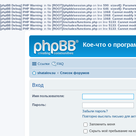
[phpBB Debug] PHP Warning
: in file
[ROOT]/phpbb/session.php
on line
590
:
sizeof(): Parame
[phpBB Debug] PHP Warning
: in file
[ROOT]/phpbb/session.php
on line
646
:
sizeof(): Parame
[phpBB Debug] PHP Warning
: in file
[ROOT]/phpbb/session.php
on line
1068
:
Cannot modify h
[phpBB Debug] PHP Warning
: in file
[ROOT]/phpbb/session.php
on line
1068
:
Cannot modify h
[phpBB Debug] PHP Warning
: in file
[ROOT]/phpbb/session.php
on line
1068
:
Cannot modify h
[phpBB Debug] PHP Warning
: in file
[ROOT]/includes/functions.php
on line
5133
:
Cannot modif
[phpBB Debug] PHP Warning
: in file
[ROOT]/includes/functions.php
on line
5133
:
Cannot modif
[phpBB Debug] PHP Warning
: in file
[ROOT]/includes/functions.php
on line
5133
:
Cannot modif
Кое-что о прогр
Ссылки
FAQ
shatalov.su
Список форумов
Вход
Имя пользователя:
Пароль:
Забыли пароль?
Повторно выслать письмо для акт
Запомнить меня
Скрыть моё пребывание на ко