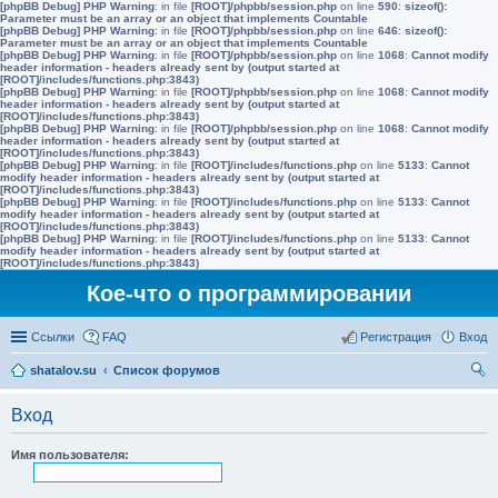
[phpBB Debug] PHP Warning
: in file
[ROOT]/phpbb/session.php
on line
590
:
sizeof():
Parameter must be an array or an object that implements Countable
[phpBB Debug] PHP Warning
: in file
[ROOT]/phpbb/session.php
on line
646
:
sizeof():
Parameter must be an array or an object that implements Countable
[phpBB Debug] PHP Warning
: in file
[ROOT]/phpbb/session.php
on line
1068
:
Cannot modify
header information - headers already sent by (output started at
[ROOT]/includes/functions.php:3843)
[phpBB Debug] PHP Warning
: in file
[ROOT]/phpbb/session.php
on line
1068
:
Cannot modify
header information - headers already sent by (output started at
[ROOT]/includes/functions.php:3843)
[phpBB Debug] PHP Warning
: in file
[ROOT]/phpbb/session.php
on line
1068
:
Cannot modify
header information - headers already sent by (output started at
[ROOT]/includes/functions.php:3843)
[phpBB Debug] PHP Warning
: in file
[ROOT]/includes/functions.php
on line
5133
:
Cannot
modify header information - headers already sent by (output started at
[ROOT]/includes/functions.php:3843)
[phpBB Debug] PHP Warning
: in file
[ROOT]/includes/functions.php
on line
5133
:
Cannot
modify header information - headers already sent by (output started at
[ROOT]/includes/functions.php:3843)
[phpBB Debug] PHP Warning
: in file
[ROOT]/includes/functions.php
on line
5133
:
Cannot
modify header information - headers already sent by (output started at
[ROOT]/includes/functions.php:3843)
Кое-что о программировании
Ссылки
FAQ
Регистрация
Вход
shatalov.su
Список форумов
ои
Вход
ск
Имя пользователя: