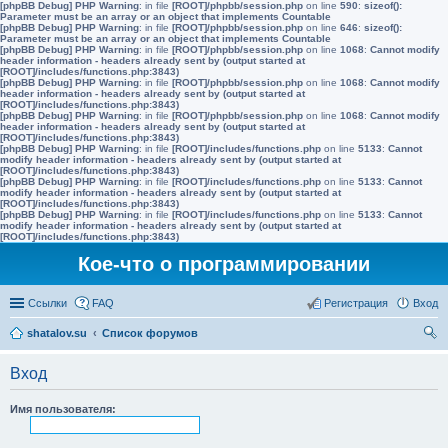
[phpBB Debug] PHP Warning
: in file
[ROOT]/phpbb/session.php
on line
590
:
sizeof():
Parameter must be an array or an object that implements Countable
[phpBB Debug] PHP Warning
: in file
[ROOT]/phpbb/session.php
on line
646
:
sizeof():
Parameter must be an array or an object that implements Countable
[phpBB Debug] PHP Warning
: in file
[ROOT]/phpbb/session.php
on line
1068
:
Cannot modify
header information - headers already sent by (output started at
[ROOT]/includes/functions.php:3843)
[phpBB Debug] PHP Warning
: in file
[ROOT]/phpbb/session.php
on line
1068
:
Cannot modify
header information - headers already sent by (output started at
[ROOT]/includes/functions.php:3843)
[phpBB Debug] PHP Warning
: in file
[ROOT]/phpbb/session.php
on line
1068
:
Cannot modify
header information - headers already sent by (output started at
[ROOT]/includes/functions.php:3843)
[phpBB Debug] PHP Warning
: in file
[ROOT]/includes/functions.php
on line
5133
:
Cannot
modify header information - headers already sent by (output started at
[ROOT]/includes/functions.php:3843)
[phpBB Debug] PHP Warning
: in file
[ROOT]/includes/functions.php
on line
5133
:
Cannot
modify header information - headers already sent by (output started at
[ROOT]/includes/functions.php:3843)
[phpBB Debug] PHP Warning
: in file
[ROOT]/includes/functions.php
on line
5133
:
Cannot
modify header information - headers already sent by (output started at
[ROOT]/includes/functions.php:3843)
Кое-что о программировании
Ссылки
FAQ
Регистрация
Вход
shatalov.su
Список форумов
ои
Вход
ск
Имя пользователя: