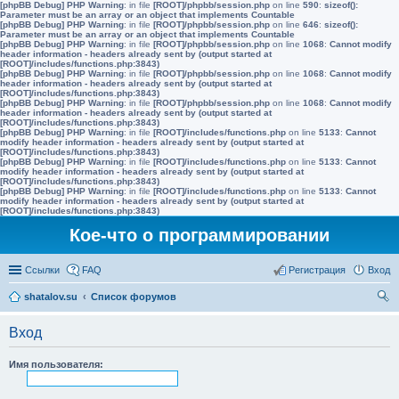
[phpBB Debug] PHP Warning
: in file
[ROOT]/phpbb/session.php
on line
590
:
sizeof():
Parameter must be an array or an object that implements Countable
[phpBB Debug] PHP Warning
: in file
[ROOT]/phpbb/session.php
on line
646
:
sizeof():
Parameter must be an array or an object that implements Countable
[phpBB Debug] PHP Warning
: in file
[ROOT]/phpbb/session.php
on line
1068
:
Cannot modify
header information - headers already sent by (output started at
[ROOT]/includes/functions.php:3843)
[phpBB Debug] PHP Warning
: in file
[ROOT]/phpbb/session.php
on line
1068
:
Cannot modify
header information - headers already sent by (output started at
[ROOT]/includes/functions.php:3843)
[phpBB Debug] PHP Warning
: in file
[ROOT]/phpbb/session.php
on line
1068
:
Cannot modify
header information - headers already sent by (output started at
[ROOT]/includes/functions.php:3843)
[phpBB Debug] PHP Warning
: in file
[ROOT]/includes/functions.php
on line
5133
:
Cannot
modify header information - headers already sent by (output started at
[ROOT]/includes/functions.php:3843)
[phpBB Debug] PHP Warning
: in file
[ROOT]/includes/functions.php
on line
5133
:
Cannot
modify header information - headers already sent by (output started at
[ROOT]/includes/functions.php:3843)
[phpBB Debug] PHP Warning
: in file
[ROOT]/includes/functions.php
on line
5133
:
Cannot
modify header information - headers already sent by (output started at
[ROOT]/includes/functions.php:3843)
Кое-что о программировании
Ссылки
FAQ
Регистрация
Вход
shatalov.su
Список форумов
ои
Вход
ск
Имя пользователя: