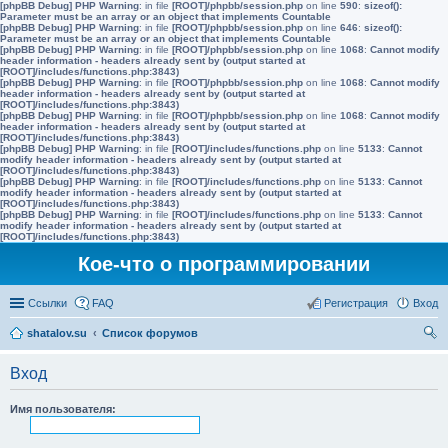
[phpBB Debug] PHP Warning
: in file
[ROOT]/phpbb/session.php
on line
590
:
sizeof():
Parameter must be an array or an object that implements Countable
[phpBB Debug] PHP Warning
: in file
[ROOT]/phpbb/session.php
on line
646
:
sizeof():
Parameter must be an array or an object that implements Countable
[phpBB Debug] PHP Warning
: in file
[ROOT]/phpbb/session.php
on line
1068
:
Cannot modify
header information - headers already sent by (output started at
[ROOT]/includes/functions.php:3843)
[phpBB Debug] PHP Warning
: in file
[ROOT]/phpbb/session.php
on line
1068
:
Cannot modify
header information - headers already sent by (output started at
[ROOT]/includes/functions.php:3843)
[phpBB Debug] PHP Warning
: in file
[ROOT]/phpbb/session.php
on line
1068
:
Cannot modify
header information - headers already sent by (output started at
[ROOT]/includes/functions.php:3843)
[phpBB Debug] PHP Warning
: in file
[ROOT]/includes/functions.php
on line
5133
:
Cannot
modify header information - headers already sent by (output started at
[ROOT]/includes/functions.php:3843)
[phpBB Debug] PHP Warning
: in file
[ROOT]/includes/functions.php
on line
5133
:
Cannot
modify header information - headers already sent by (output started at
[ROOT]/includes/functions.php:3843)
[phpBB Debug] PHP Warning
: in file
[ROOT]/includes/functions.php
on line
5133
:
Cannot
modify header information - headers already sent by (output started at
[ROOT]/includes/functions.php:3843)
Кое-что о программировании
Ссылки
FAQ
Регистрация
Вход
shatalov.su
Список форумов
ои
Вход
ск
Имя пользователя: