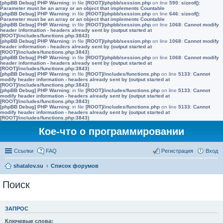
[phpBB Debug] PHP Warning
: in file
[ROOT]/phpbb/session.php
on line
590
:
sizeof():
Parameter must be an array or an object that implements Countable
[phpBB Debug] PHP Warning
: in file
[ROOT]/phpbb/session.php
on line
646
:
sizeof():
Parameter must be an array or an object that implements Countable
[phpBB Debug] PHP Warning
: in file
[ROOT]/phpbb/session.php
on line
1068
:
Cannot modify
header information - headers already sent by (output started at
[ROOT]/includes/functions.php:3843)
[phpBB Debug] PHP Warning
: in file
[ROOT]/phpbb/session.php
on line
1068
:
Cannot modify
header information - headers already sent by (output started at
[ROOT]/includes/functions.php:3843)
[phpBB Debug] PHP Warning
: in file
[ROOT]/phpbb/session.php
on line
1068
:
Cannot modify
header information - headers already sent by (output started at
[ROOT]/includes/functions.php:3843)
[phpBB Debug] PHP Warning
: in file
[ROOT]/includes/functions.php
on line
5133
:
Cannot
modify header information - headers already sent by (output started at
[ROOT]/includes/functions.php:3843)
[phpBB Debug] PHP Warning
: in file
[ROOT]/includes/functions.php
on line
5133
:
Cannot
modify header information - headers already sent by (output started at
[ROOT]/includes/functions.php:3843)
[phpBB Debug] PHP Warning
: in file
[ROOT]/includes/functions.php
on line
5133
:
Cannot
modify header information - headers already sent by (output started at
[ROOT]/includes/functions.php:3843)
Кое-что о программировании
Ссылки
FAQ
Регистрация
Вход
shatalov.su
Список форумов
Поиск
ЗАПРОС
Ключевые слова: