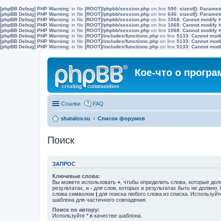
[phpBB Debug] PHP Warning
: in file
[ROOT]/phpbb/session.php
on line
590
:
sizeof(): Parame
[phpBB Debug] PHP Warning
: in file
[ROOT]/phpbb/session.php
on line
646
:
sizeof(): Parame
[phpBB Debug] PHP Warning
: in file
[ROOT]/phpbb/session.php
on line
1068
:
Cannot modify h
[phpBB Debug] PHP Warning
: in file
[ROOT]/phpbb/session.php
on line
1068
:
Cannot modify h
[phpBB Debug] PHP Warning
: in file
[ROOT]/phpbb/session.php
on line
1068
:
Cannot modify h
[phpBB Debug] PHP Warning
: in file
[ROOT]/includes/functions.php
on line
5133
:
Cannot modif
[phpBB Debug] PHP Warning
: in file
[ROOT]/includes/functions.php
on line
5133
:
Cannot modif
[phpBB Debug] PHP Warning
: in file
[ROOT]/includes/functions.php
on line
5133
:
Cannot modif
Кое-что о прогр
Ссылки
FAQ
shatalov.su
Список форумов
Поиск
ЗАПРОС
Ключевые слова:
Вы можете использовать
+
, чтобы определить слова, которые дол
результатах, и
-
для слов, которых в результатах быть не должно.
слова символом
|
для поиска любого слова из списка. Используй
шаблона для частичного совпадения.
Поиск по автору:
Используйте * в качестве шаблона.