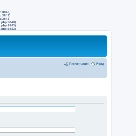
p:3843)
p:3843)
p:3843)
s.php:3843)
s.php:3843)
s.php:3843)
Регистрация
Вход