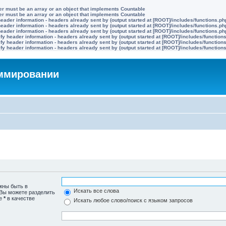
ter must be an array or an object that implements Countable
ter must be an array or an object that implements Countable
eader information - headers already sent by (output started at [ROOT]/includes/functions.ph
eader information - headers already sent by (output started at [ROOT]/includes/functions.ph
eader information - headers already sent by (output started at [ROOT]/includes/functions.ph
y header information - headers already sent by (output started at [ROOT]/includes/function
y header information - headers already sent by (output started at [ROOT]/includes/function
y header information - headers already sent by (output started at [ROOT]/includes/function
аммировании
жны быть в
Искать все слова
 Вы можете разделить
те
*
в качестве
Искать любое слово/поиск с языком запросов