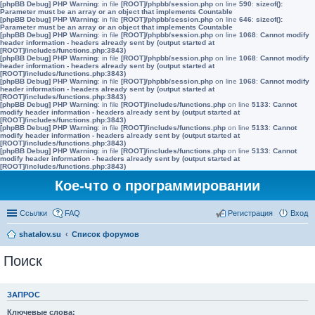
[phpBB Debug] PHP Warning
: in file
[ROOT]/phpbb/session.php
on line
590
:
sizeof():
Parameter must be an array or an object that implements Countable
[phpBB Debug] PHP Warning
: in file
[ROOT]/phpbb/session.php
on line
646
:
sizeof():
Parameter must be an array or an object that implements Countable
[phpBB Debug] PHP Warning
: in file
[ROOT]/phpbb/session.php
on line
1068
:
Cannot modify
header information - headers already sent by (output started at
[ROOT]/includes/functions.php:3843)
[phpBB Debug] PHP Warning
: in file
[ROOT]/phpbb/session.php
on line
1068
:
Cannot modify
header information - headers already sent by (output started at
[ROOT]/includes/functions.php:3843)
[phpBB Debug] PHP Warning
: in file
[ROOT]/phpbb/session.php
on line
1068
:
Cannot modify
header information - headers already sent by (output started at
[ROOT]/includes/functions.php:3843)
[phpBB Debug] PHP Warning
: in file
[ROOT]/includes/functions.php
on line
5133
:
Cannot
modify header information - headers already sent by (output started at
[ROOT]/includes/functions.php:3843)
[phpBB Debug] PHP Warning
: in file
[ROOT]/includes/functions.php
on line
5133
:
Cannot
modify header information - headers already sent by (output started at
[ROOT]/includes/functions.php:3843)
[phpBB Debug] PHP Warning
: in file
[ROOT]/includes/functions.php
on line
5133
:
Cannot
modify header information - headers already sent by (output started at
[ROOT]/includes/functions.php:3843)
Кое-что о программировании
Ссылки
FAQ
Регистрация
Вход
shatalov.su
Список форумов
Поиск
ЗАПРОС
Ключевые слова: