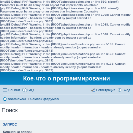
[phpBB Debug] PHP Warning
: in file
[ROOT]/phpbb/session.php
on line
590
:
sizeof():
Parameter must be an array or an object that implements Countable
[phpBB Debug] PHP Warning
: in file
[ROOT]/phpbb/session.php
on line
646
:
sizeof():
Parameter must be an array or an object that implements Countable
[phpBB Debug] PHP Warning
: in file
[ROOT]/phpbb/session.php
on line
1068
:
Cannot modify
header information - headers already sent by (output started at
[ROOT]/includes/functions.php:3843)
[phpBB Debug] PHP Warning
: in file
[ROOT]/phpbb/session.php
on line
1068
:
Cannot modify
header information - headers already sent by (output started at
[ROOT]/includes/functions.php:3843)
[phpBB Debug] PHP Warning
: in file
[ROOT]/phpbb/session.php
on line
1068
:
Cannot modify
header information - headers already sent by (output started at
[ROOT]/includes/functions.php:3843)
[phpBB Debug] PHP Warning
: in file
[ROOT]/includes/functions.php
on line
5133
:
Cannot
modify header information - headers already sent by (output started at
[ROOT]/includes/functions.php:3843)
[phpBB Debug] PHP Warning
: in file
[ROOT]/includes/functions.php
on line
5133
:
Cannot
modify header information - headers already sent by (output started at
[ROOT]/includes/functions.php:3843)
[phpBB Debug] PHP Warning
: in file
[ROOT]/includes/functions.php
on line
5133
:
Cannot
modify header information - headers already sent by (output started at
[ROOT]/includes/functions.php:3843)
Кое-что о программировании
Ссылки
FAQ
Регистрация
Вход
shatalov.su
Список форумов
Поиск
ЗАПРОС
Ключевые слова: