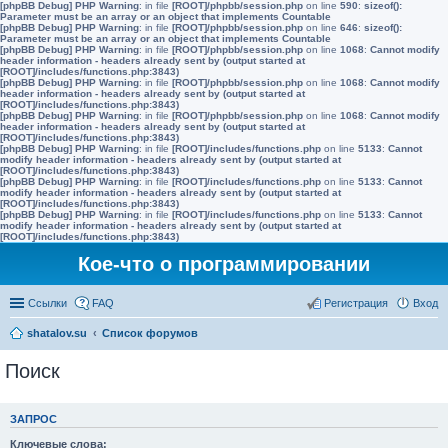
[phpBB Debug] PHP Warning
: in file
[ROOT]/phpbb/session.php
on line
590
:
sizeof():
Parameter must be an array or an object that implements Countable
[phpBB Debug] PHP Warning
: in file
[ROOT]/phpbb/session.php
on line
646
:
sizeof():
Parameter must be an array or an object that implements Countable
[phpBB Debug] PHP Warning
: in file
[ROOT]/phpbb/session.php
on line
1068
:
Cannot modify
header information - headers already sent by (output started at
[ROOT]/includes/functions.php:3843)
[phpBB Debug] PHP Warning
: in file
[ROOT]/phpbb/session.php
on line
1068
:
Cannot modify
header information - headers already sent by (output started at
[ROOT]/includes/functions.php:3843)
[phpBB Debug] PHP Warning
: in file
[ROOT]/phpbb/session.php
on line
1068
:
Cannot modify
header information - headers already sent by (output started at
[ROOT]/includes/functions.php:3843)
[phpBB Debug] PHP Warning
: in file
[ROOT]/includes/functions.php
on line
5133
:
Cannot
modify header information - headers already sent by (output started at
[ROOT]/includes/functions.php:3843)
[phpBB Debug] PHP Warning
: in file
[ROOT]/includes/functions.php
on line
5133
:
Cannot
modify header information - headers already sent by (output started at
[ROOT]/includes/functions.php:3843)
[phpBB Debug] PHP Warning
: in file
[ROOT]/includes/functions.php
on line
5133
:
Cannot
modify header information - headers already sent by (output started at
[ROOT]/includes/functions.php:3843)
Кое-что о программировании
Ссылки
FAQ
Регистрация
Вход
shatalov.su
Список форумов
Поиск
ЗАПРОС
Ключевые слова: