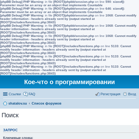
[phpBB Debug] PHP Warning
: in file
[ROOT]/phpbb/session.php
on line
590
:
sizeof():
Parameter must be an array or an object that implements Countable
[phpBB Debug] PHP Warning
: in file
[ROOT]/phpbb/session.php
on line
646
:
sizeof():
Parameter must be an array or an object that implements Countable
[phpBB Debug] PHP Warning
: in file
[ROOT]/phpbb/session.php
on line
1068
:
Cannot modify
header information - headers already sent by (output started at
[ROOT]/includes/functions.php:3843)
[phpBB Debug] PHP Warning
: in file
[ROOT]/phpbb/session.php
on line
1068
:
Cannot modify
header information - headers already sent by (output started at
[ROOT]/includes/functions.php:3843)
[phpBB Debug] PHP Warning
: in file
[ROOT]/phpbb/session.php
on line
1068
:
Cannot modify
header information - headers already sent by (output started at
[ROOT]/includes/functions.php:3843)
[phpBB Debug] PHP Warning
: in file
[ROOT]/includes/functions.php
on line
5133
:
Cannot
modify header information - headers already sent by (output started at
[ROOT]/includes/functions.php:3843)
[phpBB Debug] PHP Warning
: in file
[ROOT]/includes/functions.php
on line
5133
:
Cannot
modify header information - headers already sent by (output started at
[ROOT]/includes/functions.php:3843)
[phpBB Debug] PHP Warning
: in file
[ROOT]/includes/functions.php
on line
5133
:
Cannot
modify header information - headers already sent by (output started at
[ROOT]/includes/functions.php:3843)
Кое-что о программировании
Ссылки
FAQ
Регистрация
Вход
shatalov.su
Список форумов
Поиск
ЗАПРОС
Ключевые слова: