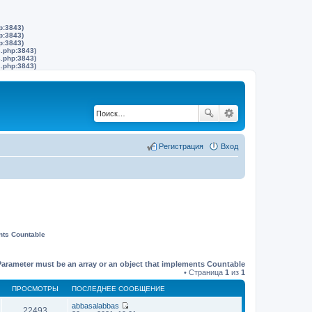
p:3843)
p:3843)
p:3843)
s.php:3843)
s.php:3843)
s.php:3843)
Регистрация
Вход
nts Countable
Parameter must be an array or an object that implements Countable
• Страница
1
из
1
ПРОСМОТРЫ
ПОСЛЕДНЕЕ СООБЩЕНИЕ
abbasalabbas
22493