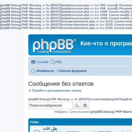
[phpBB Debug] PHP Warning
: in file
[ROOT]/phpbb/session.php
on line
590
:
sizeof(): Parame
[phpBB Debug] PHP Warning
: in file
[ROOT]/phpbb/session.php
on line
646
:
sizeof(): Parame
[phpBB Debug] PHP Warning
: in file
[ROOT]/phpbb/session.php
on line
1068
:
Cannot modify h
[phpBB Debug] PHP Warning
: in file
[ROOT]/phpbb/session.php
on line
1068
:
Cannot modify h
[phpBB Debug] PHP Warning
: in file
[ROOT]/phpbb/session.php
on line
1068
:
Cannot modify h
[phpBB Debug] PHP Warning
: in file
[ROOT]/includes/functions.php
on line
5133
:
Cannot modif
[phpBB Debug] PHP Warning
: in file
[ROOT]/includes/functions.php
on line
5133
:
Cannot modif
[phpBB Debug] PHP Warning
: in file
[ROOT]/includes/functions.php
on line
5133
:
Cannot modif
Кое-что о прогр
Ссылки
FAQ
shatalov.su
Список форумов
Сообщения без ответов
Перейти к расширенному поиску
[phpBB Debug] PHP Warning
: in file
[ROOT]/vendor/twig/twig/lib/Twig/Ex
Найдено 7 результатов
[phpBB Debug] PHP Warn
ТЕМЫ
نقل اثاث