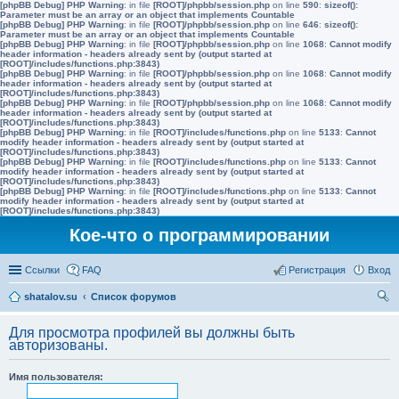
[phpBB Debug] PHP Warning
: in file
[ROOT]/phpbb/session.php
on line
590
:
sizeof():
Parameter must be an array or an object that implements Countable
[phpBB Debug] PHP Warning
: in file
[ROOT]/phpbb/session.php
on line
646
:
sizeof():
Parameter must be an array or an object that implements Countable
[phpBB Debug] PHP Warning
: in file
[ROOT]/phpbb/session.php
on line
1068
:
Cannot modify
header information - headers already sent by (output started at
[ROOT]/includes/functions.php:3843)
[phpBB Debug] PHP Warning
: in file
[ROOT]/phpbb/session.php
on line
1068
:
Cannot modify
header information - headers already sent by (output started at
[ROOT]/includes/functions.php:3843)
[phpBB Debug] PHP Warning
: in file
[ROOT]/phpbb/session.php
on line
1068
:
Cannot modify
header information - headers already sent by (output started at
[ROOT]/includes/functions.php:3843)
[phpBB Debug] PHP Warning
: in file
[ROOT]/includes/functions.php
on line
5133
:
Cannot
modify header information - headers already sent by (output started at
[ROOT]/includes/functions.php:3843)
[phpBB Debug] PHP Warning
: in file
[ROOT]/includes/functions.php
on line
5133
:
Cannot
modify header information - headers already sent by (output started at
[ROOT]/includes/functions.php:3843)
[phpBB Debug] PHP Warning
: in file
[ROOT]/includes/functions.php
on line
5133
:
Cannot
modify header information - headers already sent by (output started at
[ROOT]/includes/functions.php:3843)
Кое-что о программировании
Ссылки
FAQ
Регистрация
Вход
shatalov.su
Список форумов
ои
Для просмотра профилей вы должны быть
ск
авторизованы.
Имя пользователя: