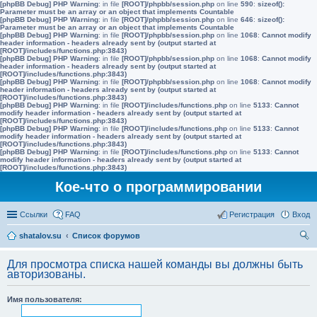
[phpBB Debug] PHP Warning
: in file
[ROOT]/phpbb/session.php
on line
590
:
sizeof():
Parameter must be an array or an object that implements Countable
[phpBB Debug] PHP Warning
: in file
[ROOT]/phpbb/session.php
on line
646
:
sizeof():
Parameter must be an array or an object that implements Countable
[phpBB Debug] PHP Warning
: in file
[ROOT]/phpbb/session.php
on line
1068
:
Cannot modify
header information - headers already sent by (output started at
[ROOT]/includes/functions.php:3843)
[phpBB Debug] PHP Warning
: in file
[ROOT]/phpbb/session.php
on line
1068
:
Cannot modify
header information - headers already sent by (output started at
[ROOT]/includes/functions.php:3843)
[phpBB Debug] PHP Warning
: in file
[ROOT]/phpbb/session.php
on line
1068
:
Cannot modify
header information - headers already sent by (output started at
[ROOT]/includes/functions.php:3843)
[phpBB Debug] PHP Warning
: in file
[ROOT]/includes/functions.php
on line
5133
:
Cannot
modify header information - headers already sent by (output started at
[ROOT]/includes/functions.php:3843)
[phpBB Debug] PHP Warning
: in file
[ROOT]/includes/functions.php
on line
5133
:
Cannot
modify header information - headers already sent by (output started at
[ROOT]/includes/functions.php:3843)
[phpBB Debug] PHP Warning
: in file
[ROOT]/includes/functions.php
on line
5133
:
Cannot
modify header information - headers already sent by (output started at
[ROOT]/includes/functions.php:3843)
Кое-что о программировании
Ссылки
FAQ
Регистрация
Вход
shatalov.su
Список форумов
ои
Для просмотра списка нашей команды вы должны быть
ск
авторизованы.
Имя пользователя: