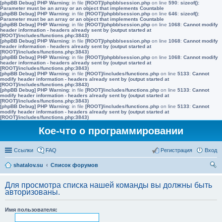
[phpBB Debug] PHP Warning
: in file
[ROOT]/phpbb/session.php
on line
590
:
sizeof():
Parameter must be an array or an object that implements Countable
[phpBB Debug] PHP Warning
: in file
[ROOT]/phpbb/session.php
on line
646
:
sizeof():
Parameter must be an array or an object that implements Countable
[phpBB Debug] PHP Warning
: in file
[ROOT]/phpbb/session.php
on line
1068
:
Cannot modify
header information - headers already sent by (output started at
[ROOT]/includes/functions.php:3843)
[phpBB Debug] PHP Warning
: in file
[ROOT]/phpbb/session.php
on line
1068
:
Cannot modify
header information - headers already sent by (output started at
[ROOT]/includes/functions.php:3843)
[phpBB Debug] PHP Warning
: in file
[ROOT]/phpbb/session.php
on line
1068
:
Cannot modify
header information - headers already sent by (output started at
[ROOT]/includes/functions.php:3843)
[phpBB Debug] PHP Warning
: in file
[ROOT]/includes/functions.php
on line
5133
:
Cannot
modify header information - headers already sent by (output started at
[ROOT]/includes/functions.php:3843)
[phpBB Debug] PHP Warning
: in file
[ROOT]/includes/functions.php
on line
5133
:
Cannot
modify header information - headers already sent by (output started at
[ROOT]/includes/functions.php:3843)
[phpBB Debug] PHP Warning
: in file
[ROOT]/includes/functions.php
on line
5133
:
Cannot
modify header information - headers already sent by (output started at
[ROOT]/includes/functions.php:3843)
Кое-что о программировании
Ссылки
FAQ
Регистрация
Вход
shatalov.su
Список форумов
ои
Для просмотра списка нашей команды вы должны быть
ск
авторизованы.
Имя пользователя: