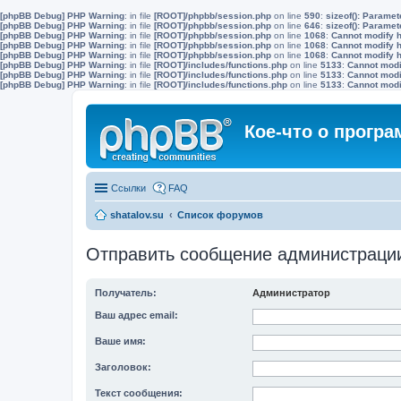
[phpBB Debug] PHP Warning
: in file
[ROOT]/phpbb/session.php
on line
590
:
sizeof(): Parame
[phpBB Debug] PHP Warning
: in file
[ROOT]/phpbb/session.php
on line
646
:
sizeof(): Parame
[phpBB Debug] PHP Warning
: in file
[ROOT]/phpbb/session.php
on line
1068
:
Cannot modify h
[phpBB Debug] PHP Warning
: in file
[ROOT]/phpbb/session.php
on line
1068
:
Cannot modify h
[phpBB Debug] PHP Warning
: in file
[ROOT]/phpbb/session.php
on line
1068
:
Cannot modify h
[phpBB Debug] PHP Warning
: in file
[ROOT]/includes/functions.php
on line
5133
:
Cannot modif
[phpBB Debug] PHP Warning
: in file
[ROOT]/includes/functions.php
on line
5133
:
Cannot modif
[phpBB Debug] PHP Warning
: in file
[ROOT]/includes/functions.php
on line
5133
:
Cannot modif
Кое-что о прогр
Ссылки
FAQ
shatalov.su
Список форумов
Отправить сообщение администраци
Получатель:
Администратор
Ваш адрес email:
Ваше имя:
Заголовок:
Текст сообщения: