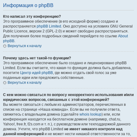
Информация о phpBB
Кто написал эту конференцию?
Это программное обеспечение (в его исходной форме) создано и
распространяется
phpBB Limited
. Оно доступно на условиях GNU General
Public Licence, версии 2 (GPL-2.0) и может свободно распространяться.
Для получения более подробных сведений перейдите по ссылке
About
phpBB
.
Вернуться к началу
Почему здесь нет такой-то функции?
Это программное обеспечение было создано и лицензировано phpBB
Limited. Если вы считаете, что какая-то функция должна быть добавлена,
посетите
Центр идей phpBB
, где можно отдать свой голос за уже
поданные идеи или предложить собственные.
Вернуться к началу
С кем можно связаться по вопросу некорректного использования и/или
юридических вопросов, связанных с этой конференцией?
Вы можете связаться с любым из администраторов, перечисленных в
списке на странице «Наша команда». Если вы не получили ответа,
свяжитесь с владельцем домена (сделайте
whois lookup
) или, если
конференция находится на бесплатном домене (например, chat.ru,
Yahoo!, free.fr, f2s.com и т. п.), с руководством или техподдержкой данного
домена. Учтите, что phpBB Limited
не имеет никакого контроля над
данной конференцией
и не может нести никакой ответственности за то,