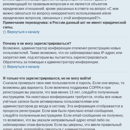
рекомендаций по правовым вопросам и не является объектом
юридических отношений, кроме указанных в ответе на вопрос «С кем
можно связаться по вопросу некорректного использования и/или
юридических вопросов, связанных с этой конференцией?».
Примечание переводчика: в России данный акт не имеет юридической
силы.
Вернуться к началу
Почему я не могу зарегистрироваться?
Возможно, администратор конференции отключил регистрацию новых
пользователей. Также возможно, что он заблокировал ваш IP-адрес или
запретил имя, под которым вы пытаетесь зарегистрироваться.
Обратитесь за помощью к администратору конференции.
Вернуться к началу
Я только что зарегистрировался, но не могу войти!
Сначала проверьте свои имя пользователя и пароль. Если они верны, то
возможны два варианта. Если включена поддержка COPPA и при
регистрации вы указали, что вам менее 13 лет, следуйте полученным
инструкциям. На некоторых конференциях требуется, чтобы все новые
учётные записи были активированы пользователями или
администратором до входа в систему. Эта информация отображается в
процессе регистрации. Если вам было прислано email-сообщение,
следуйте полученным инструкциям. Если email-сообщение не получено,
то возможно, что вы указали неправильный адрес email либо он
заблокирован спам-фильтром. Если вы уверены, что ввели правильный
адрес email, попробуйте связаться с администратором.