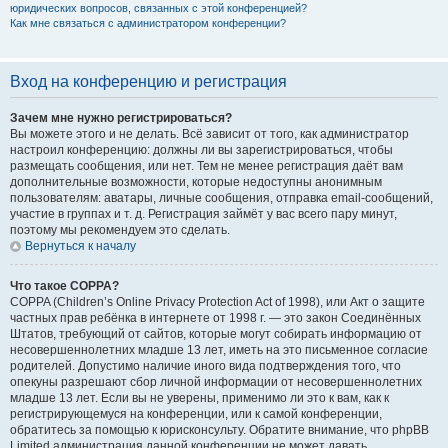
юридических вопросов, связанных с этой конференцией?
Как мне связаться с администратором конференции?
Вход на конференцию и регистрация
Зачем мне нужно регистрироваться?
Вы можете этого и не делать. Всё зависит от того, как администратор
настроил конференцию: должны ли вы зарегистрироваться, чтобы
размещать сообщения, или нет. Тем не менее регистрация даёт вам
дополнительные возможности, которые недоступны анонимным
пользователям: аватары, личные сообщения, отправка email-сообщений,
участие в группах и т. д. Регистрация займёт у вас всего пару минут,
поэтому мы рекомендуем это сделать.
Вернуться к началу
Что такое COPPA?
COPPA (Children’s Online Privacy Protection Act of 1998), или Акт о защите
частных прав ребёнка в интернете от 1998 г. — это закон Соединённых
Штатов, требующий от сайтов, которые могут собирать информацию от
несовершеннолетних младше 13 лет, иметь на это письменное согласие
родителей. Допустимо наличие иного вида подтверждения того, что
опекуны разрешают сбор личной информации от несовершеннолетних
младше 13 лет. Если вы не уверены, применимо ли это к вам, как к
регистрирующемуся на конференции, или к самой конференции,
обратитесь за помощью к юрисконсульту. Обратите внимание, что phpBB
Limited администрация данной конференции не может давать