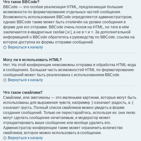
Что такое BBCode?
BBCode — это особая реализация HTML, предлагающая большие
возможности по форматированию отдельных частей сообщения.
Возможность использования BBCode определяется администратором,
однако BBCode также может быть отключён на уровне сообщения в
форме для его отправки. BBCode очень похож на HTML, но теги в нём
заключаются в квадратные скобки [ и ], а не в < и >. За дополнительной
информацией о BBCode обратитесь к руководству по BBCode, ссылка на
которое доступна из формы отправки сообщений.
Вернуться к началу
Могу ли я использовать HTML?
Нет. На этой конференции невозможны отправка и обработка HTML-кода
в сообщениях. Большая часть возможностей HTML по форматированию
сообщений может быть реализована с использованием BBCode.
Вернуться к началу
Что такое смайлики?
Смайлики, или эмотиконы — это маленькие картинки, которые могут быть
использованы для выражения чувств, например :) означает радость, а :(
означает грусть. Полный список смайликов можно увидеть в форме
создания сообщений. Только не перестарайтесь, используя их: они легко
могут сделать сообщение нечитаемым, и модератор может
отредактировать ваше сообщение или вообще удалить его.
Администратор конференции также может ограничить количество
смайликов, которое можно использовать в сообщении.
Вернуться к началу