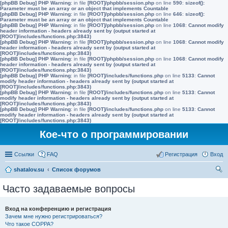
[phpBB Debug] PHP Warning
: in file
[ROOT]/phpbb/session.php
on line
590
:
sizeof():
Parameter must be an array or an object that implements Countable
[phpBB Debug] PHP Warning
: in file
[ROOT]/phpbb/session.php
on line
646
:
sizeof():
Parameter must be an array or an object that implements Countable
[phpBB Debug] PHP Warning
: in file
[ROOT]/phpbb/session.php
on line
1068
:
Cannot modify
header information - headers already sent by (output started at
[ROOT]/includes/functions.php:3843)
[phpBB Debug] PHP Warning
: in file
[ROOT]/phpbb/session.php
on line
1068
:
Cannot modify
header information - headers already sent by (output started at
[ROOT]/includes/functions.php:3843)
[phpBB Debug] PHP Warning
: in file
[ROOT]/phpbb/session.php
on line
1068
:
Cannot modify
header information - headers already sent by (output started at
[ROOT]/includes/functions.php:3843)
[phpBB Debug] PHP Warning
: in file
[ROOT]/includes/functions.php
on line
5133
:
Cannot
modify header information - headers already sent by (output started at
[ROOT]/includes/functions.php:3843)
[phpBB Debug] PHP Warning
: in file
[ROOT]/includes/functions.php
on line
5133
:
Cannot
modify header information - headers already sent by (output started at
[ROOT]/includes/functions.php:3843)
[phpBB Debug] PHP Warning
: in file
[ROOT]/includes/functions.php
on line
5133
:
Cannot
modify header information - headers already sent by (output started at
[ROOT]/includes/functions.php:3843)
Кое-что о программировании
Ссылки
FAQ
Регистрация
Вход
shatalov.su
Список форумов
ои
Часто задаваемые вопросы
ск
Вход на конференцию и регистрация
Зачем мне нужно регистрироваться?
Что такое COPPA?