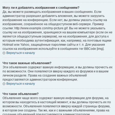
Могу ли я добавлять изображения к сообщениям?
Да, вы можете размещать изображения в ваших сообщениях. Если
администратор разрешил добавлять вложения, вы можете загрузить
изображение на конференцию. Если нет, вы должны указать ссылку на
изображение, сохранённое на общедоступном веб-сервере. Пример
ссылки: http://www.example.com/my-picture.gif. Вы не можете указывать
ссылку ни на изображения, хранящиеся на вашем компьютере (если он не
является общедоступным сервером), ни на изображения, для доступа к
которым необходима аутентификация, как, например, на почтовые ящики
Hotmail или Yahoo, защищённые паролями сайты и т. п. Для указания
ссылок на изображения используйте в сообщениях тег BBCode [img].
Вернуться к началу
Что такое важные объявления?
Эти объявления содержат важную информацию, и вы должны прочесть их
по возможности. Они появляются вверху каждого из форумов и в вашем
личном разделе. Права на создание важных объявлений
предоставляются администратором конференции.
Вернуться к началу
Что такое объявления?
Объявления чаще всего содержат важную информацию для форума, на
котором вы находитесь в настоящий момент, и вы должны прочесть их по
возможности. Объявления появляются вверху каждой страницы форума,
в котором они созданы. Так же, как и с важными объявлениями, права на
создание объявлений предоставляются администратором.