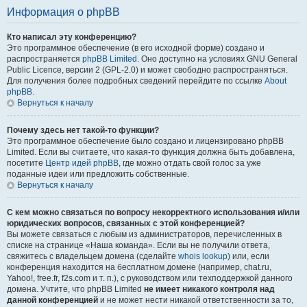
Информация о phpBB
Кто написал эту конференцию?
Это программное обеспечение (в его исходной форме) создано и
распространяется
phpBB Limited
. Оно доступно на условиях GNU General
Public Licence, версии 2 (GPL-2.0) и может свободно распространяться.
Для получения более подробных сведений перейдите по ссылке
About
phpBB
.
Вернуться к началу
Почему здесь нет такой-то функции?
Это программное обеспечение было создано и лицензировано phpBB
Limited. Если вы считаете, что какая-то функция должна быть добавлена,
посетите
Центр идей phpBB
, где можно отдать свой голос за уже
поданные идеи или предложить собственные.
Вернуться к началу
С кем можно связаться по вопросу некорректного использования и/или
юридических вопросов, связанных с этой конференцией?
Вы можете связаться с любым из администраторов, перечисленных в
списке на странице «Наша команда». Если вы не получили ответа,
свяжитесь с владельцем домена (сделайте
whois lookup
) или, если
конференция находится на бесплатном домене (например, chat.ru,
Yahoo!, free.fr, f2s.com и т. п.), с руководством или техподдержкой данного
домена. Учтите, что phpBB Limited
не имеет никакого контроля над
данной конференцией
и не может нести никакой ответственности за то,