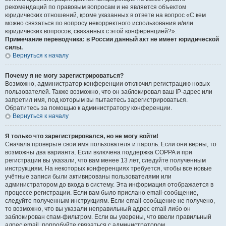
рекомендаций по правовым вопросам и не является объектом
юридических отношений, кроме указанных в ответе на вопрос «С кем
можно связаться по вопросу некорректного использования и/или
юридических вопросов, связанных с этой конференцией?».
Примечание переводчика: в России данный акт не имеет юридической
силы.
Вернуться к началу
Почему я не могу зарегистрироваться?
Возможно, администратор конференции отключил регистрацию новых
пользователей. Также возможно, что он заблокировал ваш IP-адрес или
запретил имя, под которым вы пытаетесь зарегистрироваться.
Обратитесь за помощью к администратору конференции.
Вернуться к началу
Я только что зарегистрировался, но не могу войти!
Сначала проверьте свои имя пользователя и пароль. Если они верны, то
возможны два варианта. Если включена поддержка COPPA и при
регистрации вы указали, что вам менее 13 лет, следуйте полученным
инструкциям. На некоторых конференциях требуется, чтобы все новые
учётные записи были активированы пользователями или
администратором до входа в систему. Эта информация отображается в
процессе регистрации. Если вам было прислано email-сообщение,
следуйте полученным инструкциям. Если email-сообщение не получено,
то возможно, что вы указали неправильный адрес email либо он
заблокирован спам-фильтром. Если вы уверены, что ввели правильный
адрес email, попробуйте связаться с администратором.