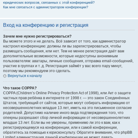
юридических вопросов, связанных с этой конференцией?
Как мне связаться с администратором конференции?
Вход на конференцию и регистрация
Зачем мне нужно регистрироваться?
Вы можете этого и не делать. Всё зависит от того, как администратор
настроил конференцию: должны ли вы зарегистрироваться, чтобы
размещать сообщения, или нет. Тем не менее регистрация даёт вам
дополнительные возможности, которые недоступны анонимным
пользователям: аватары, личные сообщения, отправка email-сообщений,
участие в группах и т. д. Регистрация займёт у вас всего пару минут,
поэтому мы рекомендуем это сделать.
Вернуться к началу
Что такое COPPA?
COPPA (Children’s Online Privacy Protection Act of 1998), или Акт о защите
частных прав ребёнка в интернете от 1998 г. — это закон Соединённых
Штатов, требующий от сайтов, которые могут собирать информацию от
несовершеннолетних младше 13 лет, иметь на это письменное согласие
родителей. Допустимо наличие иного вида подтверждения того, что
опекуны разрешают сбор личной информации от несовершеннолетних
младше 13 лет. Если вы не уверены, применимо ли это к вам, как к
регистрирующемуся на конференции, или к самой конференции,
обратитесь за помощью к юрисконсульту. Обратите внимание, что phpBB
Limited администрация данной конференции не может давать