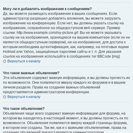
Могу ли я добавлять изображения к сообщениям?
Да, вы можете размещать изображения в ваших сообщениях. Если
администратор разрешил добавлять вложения, вы можете загрузить
изображение на конференцию. Если нет, вы должны указать ссылку на
изображение, сохранённое на общедоступном веб-сервере. Пример
ссылки: http://www.example.com/my-picture.gif. Вы не можете указывать
ссылку ни на изображения, хранящиеся на вашем компьютере (если он не
является общедоступным сервером), ни на изображения, для доступа к
которым необходима аутентификация, как, например, на почтовые ящики
Hotmail или Yahoo, защищённые паролями сайты и т. п. Для указания
ссылок на изображения используйте в сообщениях тег BBCode [img].
Вернуться к началу
Что такое важные объявления?
Эти объявления содержат важную информацию, и вы должны прочесть их
по возможности. Они появляются вверху каждого из форумов и в вашем
личном разделе. Права на создание важных объявлений
предоставляются администратором конференции.
Вернуться к началу
Что такое объявления?
Объявления чаще всего содержат важную информацию для форума, на
котором вы находитесь в настоящий момент, и вы должны прочесть их по
возможности. Объявления появляются вверху каждой страницы форума,
в котором они созданы. Так же, как и с важными объявлениями, права на
создание объявлений предоставляются администратором.