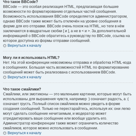
Что такое BBCode?
BBCode — это особая реализация HTML, предлагающая большие
возможности по форматированию отдельных частей сообщения.
Возможность использования BBCode определяется администратором,
однако BBCode также может быть отключён на уровне сообщения в
форме для его отправки. BBCode очень похож на HTML, но теги в нём
заключаются в квадратные скобки [ и ], а не в < и >. За дополнительной
информацией о BBCode обратитесь к руководству по BBCode, ссылка на
которое доступна из формы отправки сообщений.
Вернуться к началу
Могу ли я использовать HTML?
Нет. На этой конференции невозможны отправка и обработка HTML-кода
в сообщениях. Большая часть возможностей HTML по форматированию
сообщений может быть реализована с использованием BBCode.
Вернуться к началу
Что такое смайлики?
Смайлики, или эмотиконы — это маленькие картинки, которые могут быть
использованы для выражения чувств, например :) означает радость, а :(
означает грусть. Полный список смайликов можно увидеть в форме
создания сообщений. Только не перестарайтесь, используя их: они легко
могут сделать сообщение нечитаемым, и модератор может
отредактировать ваше сообщение или вообще удалить его.
Администратор конференции также может ограничить количество
смайликов, которое можно использовать в сообщении.
Вернуться к началу