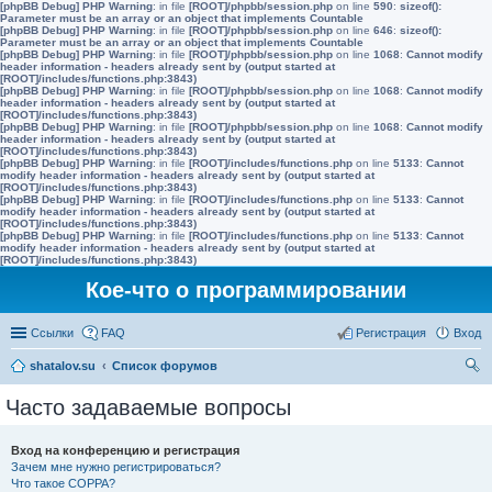
[phpBB Debug] PHP Warning
: in file
[ROOT]/phpbb/session.php
on line
590
:
sizeof():
Parameter must be an array or an object that implements Countable
[phpBB Debug] PHP Warning
: in file
[ROOT]/phpbb/session.php
on line
646
:
sizeof():
Parameter must be an array or an object that implements Countable
[phpBB Debug] PHP Warning
: in file
[ROOT]/phpbb/session.php
on line
1068
:
Cannot modify
header information - headers already sent by (output started at
[ROOT]/includes/functions.php:3843)
[phpBB Debug] PHP Warning
: in file
[ROOT]/phpbb/session.php
on line
1068
:
Cannot modify
header information - headers already sent by (output started at
[ROOT]/includes/functions.php:3843)
[phpBB Debug] PHP Warning
: in file
[ROOT]/phpbb/session.php
on line
1068
:
Cannot modify
header information - headers already sent by (output started at
[ROOT]/includes/functions.php:3843)
[phpBB Debug] PHP Warning
: in file
[ROOT]/includes/functions.php
on line
5133
:
Cannot
modify header information - headers already sent by (output started at
[ROOT]/includes/functions.php:3843)
[phpBB Debug] PHP Warning
: in file
[ROOT]/includes/functions.php
on line
5133
:
Cannot
modify header information - headers already sent by (output started at
[ROOT]/includes/functions.php:3843)
[phpBB Debug] PHP Warning
: in file
[ROOT]/includes/functions.php
on line
5133
:
Cannot
modify header information - headers already sent by (output started at
[ROOT]/includes/functions.php:3843)
Кое-что о программировании
Ссылки
FAQ
Регистрация
Вход
shatalov.su
Список форумов
ои
Часто задаваемые вопросы
ск
Вход на конференцию и регистрация
Зачем мне нужно регистрироваться?
Что такое COPPA?