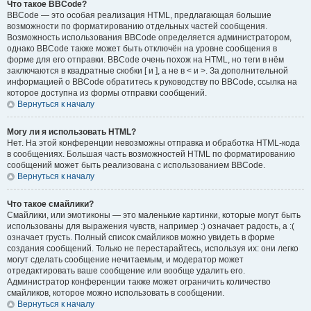
Что такое BBCode?
BBCode — это особая реализация HTML, предлагающая большие
возможности по форматированию отдельных частей сообщения.
Возможность использования BBCode определяется администратором,
однако BBCode также может быть отключён на уровне сообщения в
форме для его отправки. BBCode очень похож на HTML, но теги в нём
заключаются в квадратные скобки [ и ], а не в < и >. За дополнительной
информацией о BBCode обратитесь к руководству по BBCode, ссылка на
которое доступна из формы отправки сообщений.
Вернуться к началу
Могу ли я использовать HTML?
Нет. На этой конференции невозможны отправка и обработка HTML-кода
в сообщениях. Большая часть возможностей HTML по форматированию
сообщений может быть реализована с использованием BBCode.
Вернуться к началу
Что такое смайлики?
Смайлики, или эмотиконы — это маленькие картинки, которые могут быть
использованы для выражения чувств, например :) означает радость, а :(
означает грусть. Полный список смайликов можно увидеть в форме
создания сообщений. Только не перестарайтесь, используя их: они легко
могут сделать сообщение нечитаемым, и модератор может
отредактировать ваше сообщение или вообще удалить его.
Администратор конференции также может ограничить количество
смайликов, которое можно использовать в сообщении.
Вернуться к началу