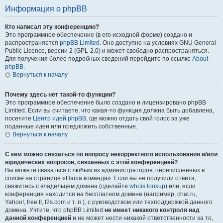
Информация о phpBB
Кто написал эту конференцию?
Это программное обеспечение (в его исходной форме) создано и
распространяется
phpBB Limited
. Оно доступно на условиях GNU General
Public Licence, версии 2 (GPL-2.0) и может свободно распространяться.
Для получения более подробных сведений перейдите по ссылке
About
phpBB
.
Вернуться к началу
Почему здесь нет такой-то функции?
Это программное обеспечение было создано и лицензировано phpBB
Limited. Если вы считаете, что какая-то функция должна быть добавлена,
посетите
Центр идей phpBB
, где можно отдать свой голос за уже
поданные идеи или предложить собственные.
Вернуться к началу
С кем можно связаться по вопросу некорректного использования и/или
юридических вопросов, связанных с этой конференцией?
Вы можете связаться с любым из администраторов, перечисленных в
списке на странице «Наша команда». Если вы не получили ответа,
свяжитесь с владельцем домена (сделайте
whois lookup
) или, если
конференция находится на бесплатном домене (например, chat.ru,
Yahoo!, free.fr, f2s.com и т. п.), с руководством или техподдержкой данного
домена. Учтите, что phpBB Limited
не имеет никакого контроля над
данной конференцией
и не может нести никакой ответственности за то,