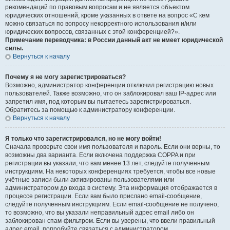
рекомендаций по правовым вопросам и не является объектом
юридических отношений, кроме указанных в ответе на вопрос «С кем
можно связаться по вопросу некорректного использования и/или
юридических вопросов, связанных с этой конференцией?».
Примечание переводчика: в России данный акт не имеет юридической
силы.
Вернуться к началу
Почему я не могу зарегистрироваться?
Возможно, администратор конференции отключил регистрацию новых
пользователей. Также возможно, что он заблокировал ваш IP-адрес или
запретил имя, под которым вы пытаетесь зарегистрироваться.
Обратитесь за помощью к администратору конференции.
Вернуться к началу
Я только что зарегистрировался, но не могу войти!
Сначала проверьте свои имя пользователя и пароль. Если они верны, то
возможны два варианта. Если включена поддержка COPPA и при
регистрации вы указали, что вам менее 13 лет, следуйте полученным
инструкциям. На некоторых конференциях требуется, чтобы все новые
учётные записи были активированы пользователями или
администратором до входа в систему. Эта информация отображается в
процессе регистрации. Если вам было прислано email-сообщение,
следуйте полученным инструкциям. Если email-сообщение не получено,
то возможно, что вы указали неправильный адрес email либо он
заблокирован спам-фильтром. Если вы уверены, что ввели правильный
адрес email, попробуйте связаться с администратором.