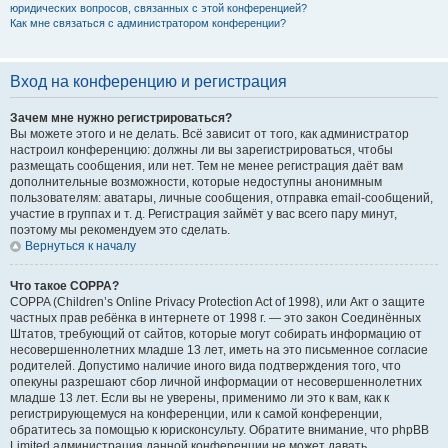
юридических вопросов, связанных с этой конференцией?
Как мне связаться с администратором конференции?
Вход на конференцию и регистрация
Зачем мне нужно регистрироваться?
Вы можете этого и не делать. Всё зависит от того, как администратор
настроил конференцию: должны ли вы зарегистрироваться, чтобы
размещать сообщения, или нет. Тем не менее регистрация даёт вам
дополнительные возможности, которые недоступны анонимным
пользователям: аватары, личные сообщения, отправка email-сообщений,
участие в группах и т. д. Регистрация займёт у вас всего пару минут,
поэтому мы рекомендуем это сделать.
Вернуться к началу
Что такое COPPA?
COPPA (Children’s Online Privacy Protection Act of 1998), или Акт о защите
частных прав ребёнка в интернете от 1998 г. — это закон Соединённых
Штатов, требующий от сайтов, которые могут собирать информацию от
несовершеннолетних младше 13 лет, иметь на это письменное согласие
родителей. Допустимо наличие иного вида подтверждения того, что
опекуны разрешают сбор личной информации от несовершеннолетних
младше 13 лет. Если вы не уверены, применимо ли это к вам, как к
регистрирующемуся на конференции, или к самой конференции,
обратитесь за помощью к юрисконсульту. Обратите внимание, что phpBB
Limited администрация данной конференции не может давать