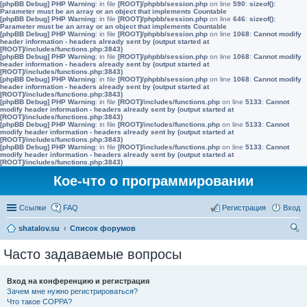
[phpBB Debug] PHP Warning
: in file
[ROOT]/phpbb/session.php
on line
590
:
sizeof():
Parameter must be an array or an object that implements Countable
[phpBB Debug] PHP Warning
: in file
[ROOT]/phpbb/session.php
on line
646
:
sizeof():
Parameter must be an array or an object that implements Countable
[phpBB Debug] PHP Warning
: in file
[ROOT]/phpbb/session.php
on line
1068
:
Cannot modify
header information - headers already sent by (output started at
[ROOT]/includes/functions.php:3843)
[phpBB Debug] PHP Warning
: in file
[ROOT]/phpbb/session.php
on line
1068
:
Cannot modify
header information - headers already sent by (output started at
[ROOT]/includes/functions.php:3843)
[phpBB Debug] PHP Warning
: in file
[ROOT]/phpbb/session.php
on line
1068
:
Cannot modify
header information - headers already sent by (output started at
[ROOT]/includes/functions.php:3843)
[phpBB Debug] PHP Warning
: in file
[ROOT]/includes/functions.php
on line
5133
:
Cannot
modify header information - headers already sent by (output started at
[ROOT]/includes/functions.php:3843)
[phpBB Debug] PHP Warning
: in file
[ROOT]/includes/functions.php
on line
5133
:
Cannot
modify header information - headers already sent by (output started at
[ROOT]/includes/functions.php:3843)
[phpBB Debug] PHP Warning
: in file
[ROOT]/includes/functions.php
on line
5133
:
Cannot
modify header information - headers already sent by (output started at
[ROOT]/includes/functions.php:3843)
Кое-что о программировании
Ссылки
FAQ
Регистрация
Вход
shatalov.su
Список форумов
ои
Часто задаваемые вопросы
ск
Вход на конференцию и регистрация
Зачем мне нужно регистрироваться?
Что такое COPPA?