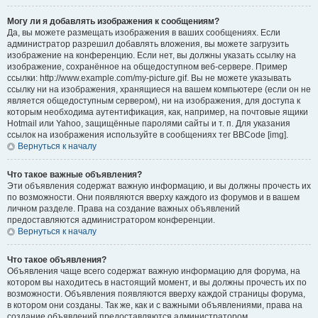
Могу ли я добавлять изображения к сообщениям?
Да, вы можете размещать изображения в ваших сообщениях. Если
администратор разрешил добавлять вложения, вы можете загрузить
изображение на конференцию. Если нет, вы должны указать ссылку на
изображение, сохранённое на общедоступном веб-сервере. Пример
ссылки: http://www.example.com/my-picture.gif. Вы не можете указывать
ссылку ни на изображения, хранящиеся на вашем компьютере (если он не
является общедоступным сервером), ни на изображения, для доступа к
которым необходима аутентификация, как, например, на почтовые ящики
Hotmail или Yahoo, защищённые паролями сайты и т. п. Для указания
ссылок на изображения используйте в сообщениях тег BBCode [img].
Вернуться к началу
Что такое важные объявления?
Эти объявления содержат важную информацию, и вы должны прочесть их
по возможности. Они появляются вверху каждого из форумов и в вашем
личном разделе. Права на создание важных объявлений
предоставляются администратором конференции.
Вернуться к началу
Что такое объявления?
Объявления чаще всего содержат важную информацию для форума, на
котором вы находитесь в настоящий момент, и вы должны прочесть их по
возможности. Объявления появляются вверху каждой страницы форума,
в котором они созданы. Так же, как и с важными объявлениями, права на
создание объявлений предоставляются администратором.