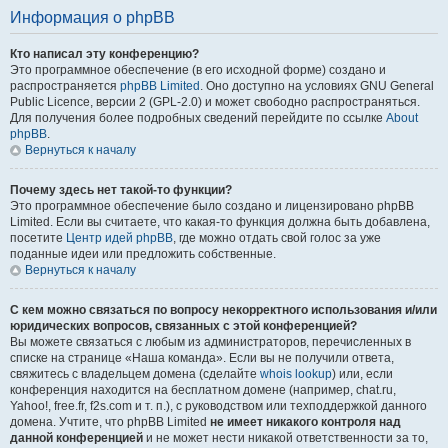
Информация о phpBB
Кто написал эту конференцию?
Это программное обеспечение (в его исходной форме) создано и
распространяется
phpBB Limited
. Оно доступно на условиях GNU General
Public Licence, версии 2 (GPL-2.0) и может свободно распространяться.
Для получения более подробных сведений перейдите по ссылке
About
phpBB
.
Вернуться к началу
Почему здесь нет такой-то функции?
Это программное обеспечение было создано и лицензировано phpBB
Limited. Если вы считаете, что какая-то функция должна быть добавлена,
посетите
Центр идей phpBB
, где можно отдать свой голос за уже
поданные идеи или предложить собственные.
Вернуться к началу
С кем можно связаться по вопросу некорректного использования и/или
юридических вопросов, связанных с этой конференцией?
Вы можете связаться с любым из администраторов, перечисленных в
списке на странице «Наша команда». Если вы не получили ответа,
свяжитесь с владельцем домена (сделайте
whois lookup
) или, если
конференция находится на бесплатном домене (например, chat.ru,
Yahoo!, free.fr, f2s.com и т. п.), с руководством или техподдержкой данного
домена. Учтите, что phpBB Limited
не имеет никакого контроля над
данной конференцией
и не может нести никакой ответственности за то,