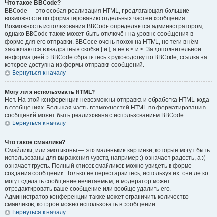
Что такое BBCode?
BBCode — это особая реализация HTML, предлагающая большие
возможности по форматированию отдельных частей сообщения.
Возможность использования BBCode определяется администратором,
однако BBCode также может быть отключён на уровне сообщения в
форме для его отправки. BBCode очень похож на HTML, но теги в нём
заключаются в квадратные скобки [ и ], а не в < и >. За дополнительной
информацией о BBCode обратитесь к руководству по BBCode, ссылка на
которое доступна из формы отправки сообщений.
Вернуться к началу
Могу ли я использовать HTML?
Нет. На этой конференции невозможны отправка и обработка HTML-кода
в сообщениях. Большая часть возможностей HTML по форматированию
сообщений может быть реализована с использованием BBCode.
Вернуться к началу
Что такое смайлики?
Смайлики, или эмотиконы — это маленькие картинки, которые могут быть
использованы для выражения чувств, например :) означает радость, а :(
означает грусть. Полный список смайликов можно увидеть в форме
создания сообщений. Только не перестарайтесь, используя их: они легко
могут сделать сообщение нечитаемым, и модератор может
отредактировать ваше сообщение или вообще удалить его.
Администратор конференции также может ограничить количество
смайликов, которое можно использовать в сообщении.
Вернуться к началу