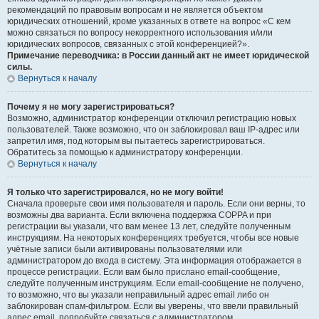
рекомендаций по правовым вопросам и не является объектом
юридических отношений, кроме указанных в ответе на вопрос «С кем
можно связаться по вопросу некорректного использования и/или
юридических вопросов, связанных с этой конференцией?».
Примечание переводчика: в России данный акт не имеет юридической
силы.
Вернуться к началу
Почему я не могу зарегистрироваться?
Возможно, администратор конференции отключил регистрацию новых
пользователей. Также возможно, что он заблокировал ваш IP-адрес или
запретил имя, под которым вы пытаетесь зарегистрироваться.
Обратитесь за помощью к администратору конференции.
Вернуться к началу
Я только что зарегистрировался, но не могу войти!
Сначала проверьте свои имя пользователя и пароль. Если они верны, то
возможны два варианта. Если включена поддержка COPPA и при
регистрации вы указали, что вам менее 13 лет, следуйте полученным
инструкциям. На некоторых конференциях требуется, чтобы все новые
учётные записи были активированы пользователями или
администратором до входа в систему. Эта информация отображается в
процессе регистрации. Если вам было прислано email-сообщение,
следуйте полученным инструкциям. Если email-сообщение не получено,
то возможно, что вы указали неправильный адрес email либо он
заблокирован спам-фильтром. Если вы уверены, что ввели правильный
адрес email, попробуйте связаться с администратором.