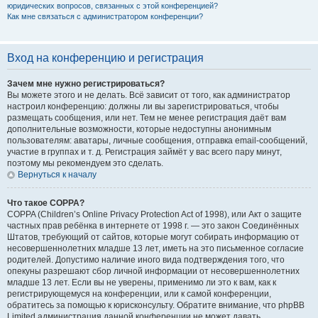
юридических вопросов, связанных с этой конференцией?
Как мне связаться с администратором конференции?
Вход на конференцию и регистрация
Зачем мне нужно регистрироваться?
Вы можете этого и не делать. Всё зависит от того, как администратор
настроил конференцию: должны ли вы зарегистрироваться, чтобы
размещать сообщения, или нет. Тем не менее регистрация даёт вам
дополнительные возможности, которые недоступны анонимным
пользователям: аватары, личные сообщения, отправка email-сообщений,
участие в группах и т. д. Регистрация займёт у вас всего пару минут,
поэтому мы рекомендуем это сделать.
Вернуться к началу
Что такое COPPA?
COPPA (Children’s Online Privacy Protection Act of 1998), или Акт о защите
частных прав ребёнка в интернете от 1998 г. — это закон Соединённых
Штатов, требующий от сайтов, которые могут собирать информацию от
несовершеннолетних младше 13 лет, иметь на это письменное согласие
родителей. Допустимо наличие иного вида подтверждения того, что
опекуны разрешают сбор личной информации от несовершеннолетних
младше 13 лет. Если вы не уверены, применимо ли это к вам, как к
регистрирующемуся на конференции, или к самой конференции,
обратитесь за помощью к юрисконсульту. Обратите внимание, что phpBB
Limited администрация данной конференции не может давать