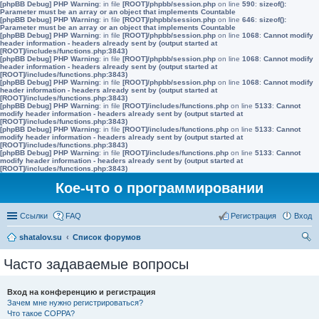
[phpBB Debug] PHP Warning
: in file
[ROOT]/phpbb/session.php
on line
590
:
sizeof():
Parameter must be an array or an object that implements Countable
[phpBB Debug] PHP Warning
: in file
[ROOT]/phpbb/session.php
on line
646
:
sizeof():
Parameter must be an array or an object that implements Countable
[phpBB Debug] PHP Warning
: in file
[ROOT]/phpbb/session.php
on line
1068
:
Cannot modify
header information - headers already sent by (output started at
[ROOT]/includes/functions.php:3843)
[phpBB Debug] PHP Warning
: in file
[ROOT]/phpbb/session.php
on line
1068
:
Cannot modify
header information - headers already sent by (output started at
[ROOT]/includes/functions.php:3843)
[phpBB Debug] PHP Warning
: in file
[ROOT]/phpbb/session.php
on line
1068
:
Cannot modify
header information - headers already sent by (output started at
[ROOT]/includes/functions.php:3843)
[phpBB Debug] PHP Warning
: in file
[ROOT]/includes/functions.php
on line
5133
:
Cannot
modify header information - headers already sent by (output started at
[ROOT]/includes/functions.php:3843)
[phpBB Debug] PHP Warning
: in file
[ROOT]/includes/functions.php
on line
5133
:
Cannot
modify header information - headers already sent by (output started at
[ROOT]/includes/functions.php:3843)
[phpBB Debug] PHP Warning
: in file
[ROOT]/includes/functions.php
on line
5133
:
Cannot
modify header information - headers already sent by (output started at
[ROOT]/includes/functions.php:3843)
Кое-что о программировании
Ссылки
FAQ
Регистрация
Вход
shatalov.su
Список форумов
ои
Часто задаваемые вопросы
ск
Вход на конференцию и регистрация
Зачем мне нужно регистрироваться?
Что такое COPPA?