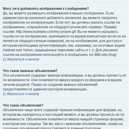
Могу ли я добавлять изображения к сообщениям?
Да, вы можете размещать изображения в ваших сообщениях. Если
администратор разрешил добавлять вложения, вы можете загрузить
изображение на конференцию. Если нет, вы должны указать ссылку на
изображение, сохранённое на общедоступном веб-сервере. Пример
ссылки: http://www.example.com/my-picture.gif. Вы не можете указывать
ссылку ни на изображения, хранящиеся на вашем компьютере (если он не
является общедоступным сервером), ни на изображения, для доступа к
которым необходима аутентификация, как, например, на почтовые ящики
Hotmail или Yahoo, защищённые паролями сайты и т. п. Для указания
ссылок на изображения используйте в сообщениях тег BBCode [img].
Вернуться к началу
Что такое важные объявления?
Эти объявления содержат важную информацию, и вы должны прочесть их
по возможности. Они появляются вверху каждого из форумов и в вашем
личном разделе. Права на создание важных объявлений
предоставляются администратором конференции.
Вернуться к началу
Что такое объявления?
Объявления чаще всего содержат важную информацию для форума, на
котором вы находитесь в настоящий момент, и вы должны прочесть их по
возможности. Объявления появляются вверху каждой страницы форума,
в котором они созданы. Так же, как и с важными объявлениями, права на
создание объявлений предоставляются администратором.