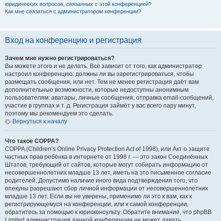
юридических вопросов, связанных с этой конференцией?
Как мне связаться с администратором конференции?
Вход на конференцию и регистрация
Зачем мне нужно регистрироваться?
Вы можете этого и не делать. Всё зависит от того, как администратор
настроил конференцию: должны ли вы зарегистрироваться, чтобы
размещать сообщения, или нет. Тем не менее регистрация даёт вам
дополнительные возможности, которые недоступны анонимным
пользователям: аватары, личные сообщения, отправка email-сообщений,
участие в группах и т. д. Регистрация займёт у вас всего пару минут,
поэтому мы рекомендуем это сделать.
Вернуться к началу
Что такое COPPA?
COPPA (Children’s Online Privacy Protection Act of 1998), или Акт о защите
частных прав ребёнка в интернете от 1998 г. — это закон Соединённых
Штатов, требующий от сайтов, которые могут собирать информацию от
несовершеннолетних младше 13 лет, иметь на это письменное согласие
родителей. Допустимо наличие иного вида подтверждения того, что
опекуны разрешают сбор личной информации от несовершеннолетних
младше 13 лет. Если вы не уверены, применимо ли это к вам, как к
регистрирующемуся на конференции, или к самой конференции,
обратитесь за помощью к юрисконсульту. Обратите внимание, что phpBB
Limited администрация данной конференции не может давать