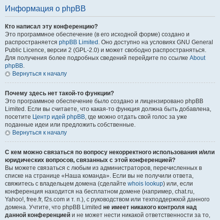
Информация о phpBB
Кто написал эту конференцию?
Это программное обеспечение (в его исходной форме) создано и
распространяется
phpBB Limited
. Оно доступно на условиях GNU General
Public Licence, версии 2 (GPL-2.0) и может свободно распространяться.
Для получения более подробных сведений перейдите по ссылке
About
phpBB
.
Вернуться к началу
Почему здесь нет такой-то функции?
Это программное обеспечение было создано и лицензировано phpBB
Limited. Если вы считаете, что какая-то функция должна быть добавлена,
посетите
Центр идей phpBB
, где можно отдать свой голос за уже
поданные идеи или предложить собственные.
Вернуться к началу
С кем можно связаться по вопросу некорректного использования и/или
юридических вопросов, связанных с этой конференцией?
Вы можете связаться с любым из администраторов, перечисленных в
списке на странице «Наша команда». Если вы не получили ответа,
свяжитесь с владельцем домена (сделайте
whois lookup
) или, если
конференция находится на бесплатном домене (например, chat.ru,
Yahoo!, free.fr, f2s.com и т. п.), с руководством или техподдержкой данного
домена. Учтите, что phpBB Limited
не имеет никакого контроля над
данной конференцией
и не может нести никакой ответственности за то,