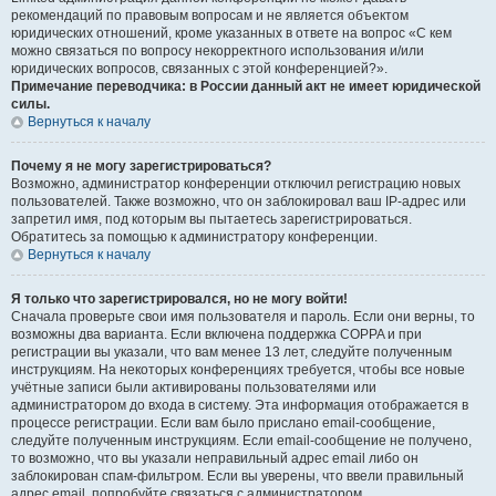
рекомендаций по правовым вопросам и не является объектом
юридических отношений, кроме указанных в ответе на вопрос «С кем
можно связаться по вопросу некорректного использования и/или
юридических вопросов, связанных с этой конференцией?».
Примечание переводчика: в России данный акт не имеет юридической
силы.
Вернуться к началу
Почему я не могу зарегистрироваться?
Возможно, администратор конференции отключил регистрацию новых
пользователей. Также возможно, что он заблокировал ваш IP-адрес или
запретил имя, под которым вы пытаетесь зарегистрироваться.
Обратитесь за помощью к администратору конференции.
Вернуться к началу
Я только что зарегистрировался, но не могу войти!
Сначала проверьте свои имя пользователя и пароль. Если они верны, то
возможны два варианта. Если включена поддержка COPPA и при
регистрации вы указали, что вам менее 13 лет, следуйте полученным
инструкциям. На некоторых конференциях требуется, чтобы все новые
учётные записи были активированы пользователями или
администратором до входа в систему. Эта информация отображается в
процессе регистрации. Если вам было прислано email-сообщение,
следуйте полученным инструкциям. Если email-сообщение не получено,
то возможно, что вы указали неправильный адрес email либо он
заблокирован спам-фильтром. Если вы уверены, что ввели правильный
адрес email, попробуйте связаться с администратором.