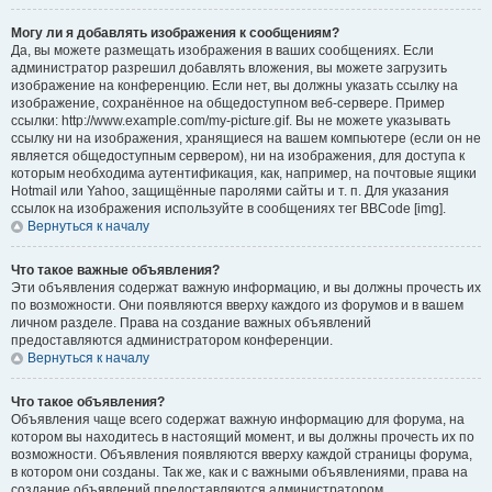
Могу ли я добавлять изображения к сообщениям?
Да, вы можете размещать изображения в ваших сообщениях. Если
администратор разрешил добавлять вложения, вы можете загрузить
изображение на конференцию. Если нет, вы должны указать ссылку на
изображение, сохранённое на общедоступном веб-сервере. Пример
ссылки: http://www.example.com/my-picture.gif. Вы не можете указывать
ссылку ни на изображения, хранящиеся на вашем компьютере (если он не
является общедоступным сервером), ни на изображения, для доступа к
которым необходима аутентификация, как, например, на почтовые ящики
Hotmail или Yahoo, защищённые паролями сайты и т. п. Для указания
ссылок на изображения используйте в сообщениях тег BBCode [img].
Вернуться к началу
Что такое важные объявления?
Эти объявления содержат важную информацию, и вы должны прочесть их
по возможности. Они появляются вверху каждого из форумов и в вашем
личном разделе. Права на создание важных объявлений
предоставляются администратором конференции.
Вернуться к началу
Что такое объявления?
Объявления чаще всего содержат важную информацию для форума, на
котором вы находитесь в настоящий момент, и вы должны прочесть их по
возможности. Объявления появляются вверху каждой страницы форума,
в котором они созданы. Так же, как и с важными объявлениями, права на
создание объявлений предоставляются администратором.