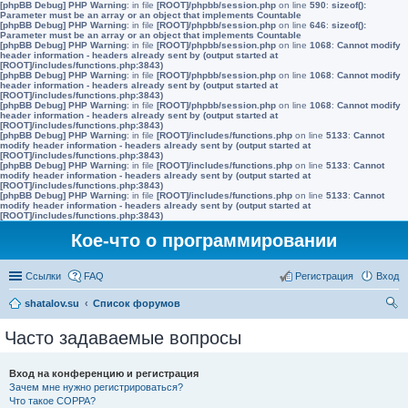
[phpBB Debug] PHP Warning
: in file
[ROOT]/phpbb/session.php
on line
590
:
sizeof():
Parameter must be an array or an object that implements Countable
[phpBB Debug] PHP Warning
: in file
[ROOT]/phpbb/session.php
on line
646
:
sizeof():
Parameter must be an array or an object that implements Countable
[phpBB Debug] PHP Warning
: in file
[ROOT]/phpbb/session.php
on line
1068
:
Cannot modify
header information - headers already sent by (output started at
[ROOT]/includes/functions.php:3843)
[phpBB Debug] PHP Warning
: in file
[ROOT]/phpbb/session.php
on line
1068
:
Cannot modify
header information - headers already sent by (output started at
[ROOT]/includes/functions.php:3843)
[phpBB Debug] PHP Warning
: in file
[ROOT]/phpbb/session.php
on line
1068
:
Cannot modify
header information - headers already sent by (output started at
[ROOT]/includes/functions.php:3843)
[phpBB Debug] PHP Warning
: in file
[ROOT]/includes/functions.php
on line
5133
:
Cannot
modify header information - headers already sent by (output started at
[ROOT]/includes/functions.php:3843)
[phpBB Debug] PHP Warning
: in file
[ROOT]/includes/functions.php
on line
5133
:
Cannot
modify header information - headers already sent by (output started at
[ROOT]/includes/functions.php:3843)
[phpBB Debug] PHP Warning
: in file
[ROOT]/includes/functions.php
on line
5133
:
Cannot
modify header information - headers already sent by (output started at
[ROOT]/includes/functions.php:3843)
Кое-что о программировании
Ссылки
FAQ
Регистрация
Вход
shatalov.su
Список форумов
ои
Часто задаваемые вопросы
ск
Вход на конференцию и регистрация
Зачем мне нужно регистрироваться?
Что такое COPPA?