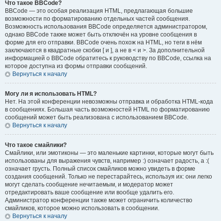
Что такое BBCode?
BBCode — это особая реализация HTML, предлагающая большие
возможности по форматированию отдельных частей сообщения.
Возможность использования BBCode определяется администратором,
однако BBCode также может быть отключён на уровне сообщения в
форме для его отправки. BBCode очень похож на HTML, но теги в нём
заключаются в квадратные скобки [ и ], а не в < и >. За дополнительной
информацией о BBCode обратитесь к руководству по BBCode, ссылка на
которое доступна из формы отправки сообщений.
Вернуться к началу
Могу ли я использовать HTML?
Нет. На этой конференции невозможны отправка и обработка HTML-кода
в сообщениях. Большая часть возможностей HTML по форматированию
сообщений может быть реализована с использованием BBCode.
Вернуться к началу
Что такое смайлики?
Смайлики, или эмотиконы — это маленькие картинки, которые могут быть
использованы для выражения чувств, например :) означает радость, а :(
означает грусть. Полный список смайликов можно увидеть в форме
создания сообщений. Только не перестарайтесь, используя их: они легко
могут сделать сообщение нечитаемым, и модератор может
отредактировать ваше сообщение или вообще удалить его.
Администратор конференции также может ограничить количество
смайликов, которое можно использовать в сообщении.
Вернуться к началу