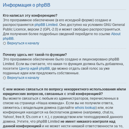
Информация о phpBB
Кто написал эту конференцию?
Это программное обеспечение (в его исходной форме) создано и
распространяется
phpBB Limited
. Оно доступно на условиях GNU General
Public Licence, версии 2 (GPL-2.0) и может свободно распространяться.
Для получения более подробных сведений перейдите по ссылке
About
phpBB
.
Вернуться к началу
Почему здесь нет такой-то функции?
Это программное обеспечение было создано и лицензировано phpBB
Limited. Если вы считаете, что какая-то функция должна быть добавлена,
посетите
Центр идей phpBB
, где можно отдать свой голос за уже
поданные идеи или предложить собственные.
Вернуться к началу
С кем можно связаться по вопросу некорректного использования и/или
юридических вопросов, связанных с этой конференцией?
Вы можете связаться с любым из администраторов, перечисленных в
списке на странице «Наша команда». Если вы не получили ответа,
свяжитесь с владельцем домена (сделайте
whois lookup
) или, если
конференция находится на бесплатном домене (например, chat.ru,
Yahoo!, free.fr, f2s.com и т. п.), с руководством или техподдержкой данного
домена. Учтите, что phpBB Limited
не имеет никакого контроля над
данной конференцией
и не может нести никакой ответственности за то,