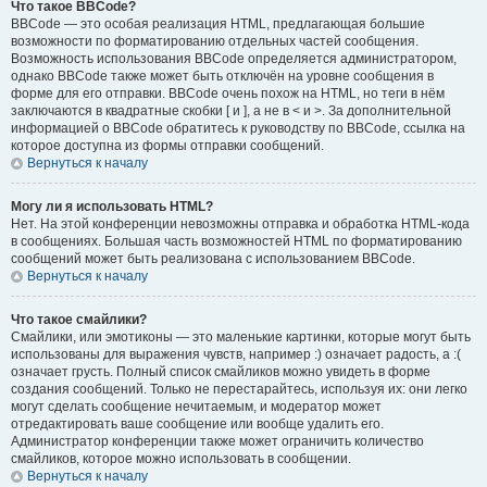
Что такое BBCode?
BBCode — это особая реализация HTML, предлагающая большие
возможности по форматированию отдельных частей сообщения.
Возможность использования BBCode определяется администратором,
однако BBCode также может быть отключён на уровне сообщения в
форме для его отправки. BBCode очень похож на HTML, но теги в нём
заключаются в квадратные скобки [ и ], а не в < и >. За дополнительной
информацией о BBCode обратитесь к руководству по BBCode, ссылка на
которое доступна из формы отправки сообщений.
Вернуться к началу
Могу ли я использовать HTML?
Нет. На этой конференции невозможны отправка и обработка HTML-кода
в сообщениях. Большая часть возможностей HTML по форматированию
сообщений может быть реализована с использованием BBCode.
Вернуться к началу
Что такое смайлики?
Смайлики, или эмотиконы — это маленькие картинки, которые могут быть
использованы для выражения чувств, например :) означает радость, а :(
означает грусть. Полный список смайликов можно увидеть в форме
создания сообщений. Только не перестарайтесь, используя их: они легко
могут сделать сообщение нечитаемым, и модератор может
отредактировать ваше сообщение или вообще удалить его.
Администратор конференции также может ограничить количество
смайликов, которое можно использовать в сообщении.
Вернуться к началу