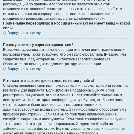
рекомендаций по правовым вопросам и не является объектом
юридических отношений, кроме указанных в ответе на вопрос «С кем
можно связаться по вопросу некорректного использования и/или
юридических вопросов, связанных с этой конференцией?».
Примечание переводчика: в России данный акт не имеет юридической
силы.
Вернуться к началу
Почему я не могу зарегистрироваться?
Возможно, администратор конференции отключил регистрацию новых
пользователей. Также возможно, что он заблокировал ваш IP-адрес или
запретил имя, под которым вы пытаетесь зарегистрироваться.
Обратитесь за помощью к администратору конференции.
Вернуться к началу
Я только что зарегистрировался, но не могу войти!
Сначала проверьте свои имя пользователя и пароль. Если они верны, то
возможны два варианта. Если включена поддержка COPPA и при
регистрации вы указали, что вам менее 13 лет, следуйте полученным
инструкциям. На некоторых конференциях требуется, чтобы все новые
учётные записи были активированы пользователями или
администратором до входа в систему. Эта информация отображается в
процессе регистрации. Если вам было прислано email-сообщение,
следуйте полученным инструкциям. Если email-сообщение не получено,
то возможно, что вы указали неправильный адрес email либо он
заблокирован спам-фильтром. Если вы уверены, что ввели правильный
адрес email, попробуйте связаться с администратором.