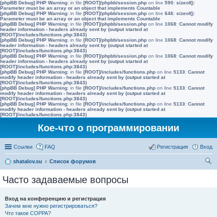
[phpBB Debug] PHP Warning
: in file
[ROOT]/phpbb/session.php
on line
590
:
sizeof():
Parameter must be an array or an object that implements Countable
[phpBB Debug] PHP Warning
: in file
[ROOT]/phpbb/session.php
on line
646
:
sizeof():
Parameter must be an array or an object that implements Countable
[phpBB Debug] PHP Warning
: in file
[ROOT]/phpbb/session.php
on line
1068
:
Cannot modify
header information - headers already sent by (output started at
[ROOT]/includes/functions.php:3843)
[phpBB Debug] PHP Warning
: in file
[ROOT]/phpbb/session.php
on line
1068
:
Cannot modify
header information - headers already sent by (output started at
[ROOT]/includes/functions.php:3843)
[phpBB Debug] PHP Warning
: in file
[ROOT]/phpbb/session.php
on line
1068
:
Cannot modify
header information - headers already sent by (output started at
[ROOT]/includes/functions.php:3843)
[phpBB Debug] PHP Warning
: in file
[ROOT]/includes/functions.php
on line
5133
:
Cannot
modify header information - headers already sent by (output started at
[ROOT]/includes/functions.php:3843)
[phpBB Debug] PHP Warning
: in file
[ROOT]/includes/functions.php
on line
5133
:
Cannot
modify header information - headers already sent by (output started at
[ROOT]/includes/functions.php:3843)
[phpBB Debug] PHP Warning
: in file
[ROOT]/includes/functions.php
on line
5133
:
Cannot
modify header information - headers already sent by (output started at
[ROOT]/includes/functions.php:3843)
Кое-что о программировании
Ссылки
FAQ
Регистрация
Вход
shatalov.su
Список форумов
ои
Часто задаваемые вопросы
ск
Вход на конференцию и регистрация
Зачем мне нужно регистрироваться?
Что такое COPPA?