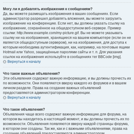
Могу ли я добавлять изображения к сообщениям?
Да, вы можете размещать изображения в ваших сообщениях. Если
администратор разрешил добавлять вложения, вы можете загрузить
изображение на конференцию. Если нет, вы должны указать ссылку на
изображение, сохранённое на общедоступном веб-сервере. Пример
ссылки: http://www.example.com/my-picture.gif. Вы не можете указывать
ссылку ни на изображения, хранящиеся на вашем компьютере (если он не
является общедоступным сервером), ни на изображения, для доступа к
которым необходима аутентификация, как, например, на почтовые ящики
Hotmail или Yahoo, защищённые паролями сайты и т. п. Для указания
ссылок на изображения используйте в сообщениях тег BBCode [img].
Вернуться к началу
Что такое важные объявления?
Эти объявления содержат важную информацию, и вы должны прочесть их
по возможности. Они появляются вверху каждого из форумов и в вашем
личном разделе. Права на создание важных объявлений
предоставляются администратором конференции.
Вернуться к началу
Что такое объявления?
Объявления чаще всего содержат важную информацию для форума, на
котором вы находитесь в настоящий момент, и вы должны прочесть их по
возможности. Объявления появляются вверху каждой страницы форума,
в котором они созданы. Так же, как и с важными объявлениями, права на
создание объявлений предоставляются администратором.