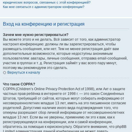
юридических вопросов, связанных с этой конференцией?
Как мне связаться с администратором конференции?
Вход на конференцию и регистрация
Зачем мне нужно регистрироваться?
Вы можете этого и не делать. Всё зависит от того, как администратор
настроил конференцию: должны ли вы зарегистрироваться, чтобы
размещать сообщения, или нет. Тем не менее регистрация даёт вам
дополнительные возможности, которые недоступны анонимным
пользователям: аватары, личные сообщения, отправка email-сообщений,
участие в группах и т. д. Регистрация займёт у вас всего пару минут,
поэтому мы рекомендуем это сделать.
Вернуться к началу
Что такое COPPA?
COPPA (Children’s Online Privacy Protection Act of 1998), или Акт о защите
частных прав ребёнка в интернете от 1998 г. — это закон Соединённых
Штатов, требующий от сайтов, которые могут собирать информацию от
несовершеннолетних младше 13 лет, иметь на это письменное согласие
родителей. Допустимо наличие иного вида подтверждения того, что
опекуны разрешают сбор личной информации от несовершеннолетних
младше 13 лет. Если вы не уверены, применимо ли это к вам, как к
регистрирующемуся на конференции, или к самой конференции,
обратитесь за помощью к юрисконсульту. Обратите внимание, что phpBB
Limited администрация данной конференции не может давать